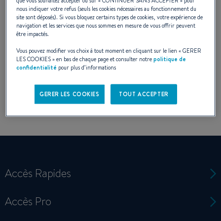
que vous souhaitez accepter ou sur «
CONTINUER SANS ACCEPTER
» pour
concessionnaire
nous indiquer votre refus (seuls les cookies nécessaires au fonctionnement du
site sont déposés). Si vous bloquez certains types de cookies, votre expérience de
navigation et les services que nous sommes en mesure de vous offrir peuvent
être impactés.
Vous pouvez modifier vos choix à tout moment en cliquant sur le lien «
GERER
LES COOKIES
» en bas de chaque page et consulter notre
politique de
confidentialité
pour plus d’informations
GERER LES COOKIES
TOUT ACCEPTER
Accès Rapides
Accès Pro