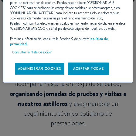
permitir ciertos tipos de cookies. Puedes hacer clic en "
GESTIONAR MIS
COOKIES
" para seleccionar las categorías de cookies que deseas aceptar, o en
"
CONTINUAR SIN ACEPTAR
" para indicar tu rechazo (solo se colocarán las
cookies estrictamente necesarias para el funcionamiento del sitio).
Puedes modificar tus elecciones en cualquier momento haciendo clic en el enlace
Premium Service
"
GESTIONAR MIS COOKIES
" al pie de cada página de nuestro sitio web.
Para más información, consulta la Sección 9 de nuestra
política de
privacidad.
Compuesto de expertos especialistas de la
Consultar la "lista de socios"
definición y de la
personalización de barcos de
ADMINISTRAR COOKIES
ACEPTAR TODAS
más de 50 pies
, el equipo Premium Service le
acompaña hasta la entrega de su barco,
organizando jornadas de pruebas y visitas a
nuestros astilleros
y asegurándole un
seguimiento técnico cotidiano de
prestaciones.