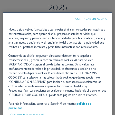
2025
CONTINUAR SIN ACEPTAR
Un festival de estrenos
Nuestro sitio web utiliza cookies o tecnologías similares, colocadas por nosotros o
por nuestros socios, para operar el sitio, proporcionarte los servicios que
mundiales y novedades
solicitas, mejorar y personalizar sus funcionalidades para tu comodidad, medir y
analizar nuestra audiencia y el rendimiento del sitio, adaptar la publicidad que
recibes a tu perfil de intereses y permitirte interactuar con redes sociales.
exclusivas
Cuando visitas el sitio, se pueden almacenar datos en tu navegador o
recuperarse de él, generalmente en forma de cookies. Al hacer clic en
"
ACEPTAR TODO
", aceptas el uso de todas las cookies. Como valoramos
Acompáñanos del
9 al 14 de septiembre
en
profundamente tu derecho a la privacidad, te ofrecemos la opción de no
permitir ciertos tipos de cookies. Puedes hacer clic en "
GESTIONAR MIS
Cannes para el primer gran evento náutico de
COOKIES
" para seleccionar las categorías de cookies que deseas aceptar, o en
"
CONTINUAR SIN ACEPTAR
" para indicar tu rechazo (solo se colocarán las
la temporada.
cookies estrictamente necesarias para el funcionamiento del sitio).
Puedes modificar tus elecciones en cualquier momento haciendo clic en el enlace
Diseño, innovación, rendimiento
– nuestros
"
GESTIONAR MIS COOKIES
" al pie de cada página de nuestro sitio web.
nuevos barcos dejarán huella tanto en el agua
Para más información, consulta la Sección 9 de nuestra
política de
como en el muelle.
privacidad.