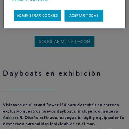
Consultar la "lista de socios"
Terminado
ADMINISTRAR COOKIES
ACEPTAR TODAS
SOLICITAR MI INVITACIÓN
Dayboats en exhibición
Visítanos en el stand Power 134 para descubrir en estreno
exclusivo nuestros nuevos dayboats, incluyendo la nueva
Antares 9. Diseño refinado, navegación ágil y equipamiento
destacado para salidas inolvidables en el mar.