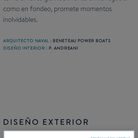
como en fondeo, promete momentos
inolvidables.
ARQUITECTO NAVAL :
BENETEAU POWER BOATS
DISEÑO INTERIOR :
P. ANDREANI
DISEÑO EXTERIOR