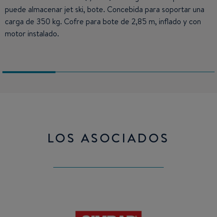
puede almacenar jet ski, bote. Concebida para soportar una
Calefacción en opción.
Calefacción en opción.
carga de 350 kg. Cofre para bote de 2,85 m, inflado y con
motor instalado.
LOS ASOCIADOS
Simrad