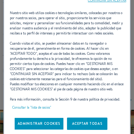
CONTINUAR SIN ACEPTAR
Nuestro sitio web utiliza cookies o tecnologías similares, colocadas por nosotros o
Líneas estiradas, aspecto atlético, el Gran Turismo 49 afirma
por nuestros socios, para operar el sitio, proporcionarte los servicios que
solicitas, mejorar y personalizar sus funcionalidades para tu comodidad, medir y
su carácter deportivo. La versión “Especial” propone un estilo
analizar nuestra audiencia y el rendimiento del sitio, adaptar la publicidad que
único con una decoración de casco que se declina en tres
recibes a tu perfil de intereses y permitirte interactuar con redes sociales.
colores.
Cuando visitas el sitio, se pueden almacenar datos en tu navegador o
recuperarse de él, generalmente en forma de cookies. Al hacer clic en
A bordo, los espacios de vida se han pensado para disfrutar
"
ACEPTAR TODO
", aceptas el uso de todas las cookies. Como valoramos
profundamente tu derecho a la privacidad, te ofrecemos la opción de no
de momentos de relajación y convivencia. La amplia
permitir ciertos tipos de cookies. Puedes hacer clic en "
GESTIONAR MIS
plataforma de baño sumergible ofrece la posibilidad de
COOKIES
" para seleccionar las categorías de cookies que deseas aceptar, o en
"
CONTINUAR SIN ACEPTAR
" para indicar tu rechazo (solo se colocarán las
almacenar un jet ski además de un gran cofre para bote, para
cookies estrictamente necesarias para el funcionamiento del sitio).
tener el ocio al alcance de la mano.
Puedes modificar tus elecciones en cualquier momento haciendo clic en el enlace
"
GESTIONAR MIS COOKIES
" al pie de cada página de nuestro sitio web.
Para más información, consulta la Sección 9 de nuestra política de privacidad.
Consultar la "lista de socios"
ADMINISTRAR COOKIES
ACEPTAR TODAS