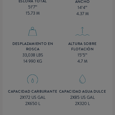
ESLORA TOTAL
ANCHO
51’7’’
14’4’’
15.73 M
4.37 M
ALTURA SOBRE
DESPLAZAMIENTO EN
FLOTACIÓN
ROSCA
15’5’’
33,038 LBS
4.7 M
14 990 KG
CAPACIDAD CARBURANTE
CAPACIDAD AGUA DULCE
2X172 US GAL
2X85 US GAL
2X650 L
2X320 L