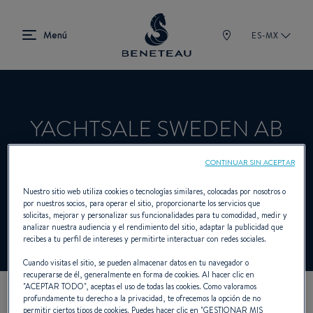
ES-MX
YACHTSALE SWEDEN AB
CONTINUAR SIN ACEPTAR
Concesionario Vela, Intraborda,
Nuestro sitio web utiliza cookies o tecnologías similares, colocadas por nosotros o
por nuestros socios, para operar el sitio, proporcionarte los servicios que
Fueraborda, First para BENETEAU
solicitas, mejorar y personalizar sus funcionalidades para tu comodidad, medir y
analizar nuestra audiencia y el rendimiento del sitio, adaptar la publicidad que
recibes a tu perfil de intereses y permitirte interactuar con redes sociales.
Cuando visitas el sitio, se pueden almacenar datos en tu navegador o
recuperarse de él, generalmente en forma de cookies. Al hacer clic en
"
ACEPTAR TODO
", aceptas el uso de todas las cookies. Como valoramos
profundamente tu derecho a la privacidad, te ofrecemos la opción de no
NUESTROS DATOS DE
permitir ciertos tipos de cookies. Puedes hacer clic en "
GESTIONAR MIS