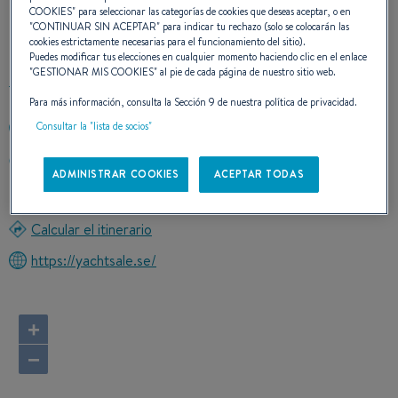
COOKIES
" para seleccionar las categorías de cookies que deseas aceptar, o en
CONTACTO
"
CONTINUAR SIN ACEPTAR
" para indicar tu rechazo (solo se colocarán las
cookies estrictamente necesarias para el funcionamiento del sitio).
Puedes modificar tus elecciones en cualquier momento haciendo clic en el enlace
"
GESTIONAR MIS COOKIES
" al pie de cada página de nuestro sitio web.
Para más información, consulta la Sección 9 de nuestra política de privacidad.
Consultar la "lista de socios"
+46707564902
Brantvagen 3
ADMINISTRAR COOKIES
ACEPTAR TODAS
13342 SALTSJÖBADEN
Sweden
Calcular el itinerario
https://yachtsale.se/
+
−