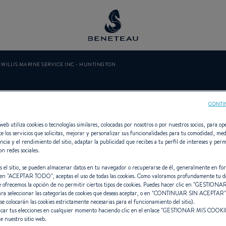
WILLIS MARINE SERVICE INC - HUNTINGTON
 MARINE SERVIC
CONTI
web utiliza cookies o tecnologías similares, colocadas por nosotros o por nuestros socios, para ope
e los servicios que solicitas, mejorar y personalizar sus funcionalidades para tu comodidad, med
HUNTINGTON
ncia y el rendimiento del sitio, adaptar la publicidad que recibes a tu perfil de intereses y perm
on redes sociales.
s el sitio, se pueden almacenar datos en tu navegador o recuperarse de él, generalmente en fo
en "
ACEPTAR TODO
", aceptas el uso de todas las cookies. Como valoramos profundamente tu d
e ofrecemos la opción de no permitir ciertos tipos de cookies. Puedes hacer clic en "
GESTIONAR
ara seleccionar las categorías de cookies que deseas aceptar, o en "
CONTINUAR SIN ACEPTAR
 se colocarán las cookies estrictamente necesarias para el funcionamiento del sitio).
ncesionario Vela, First para BENET
car tus elecciones en cualquier momento haciendo clic en el enlace "
GESTIONAR MIS COOKI
e nuestro sitio web.