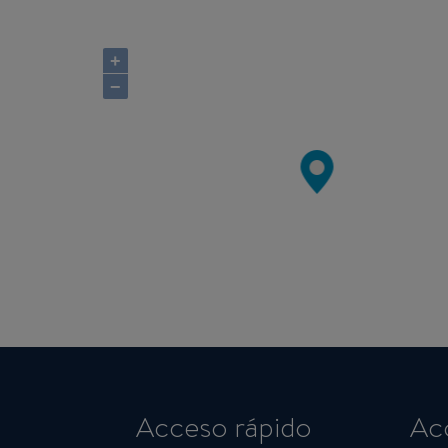
+
−
Acceso rápido
Ac