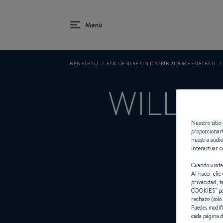
BENETEAU
ENCUENTRE UN DISTRIBUIDOR BENETEAU
WILLIS
Nuestro sitio 
proporcionart
nuestra audie
interactuar c
Cuando visita
Al hacer clic 
privacidad, t
COOKIES
" p
rechazo (solo
Co
Puedes modifi
cada página d