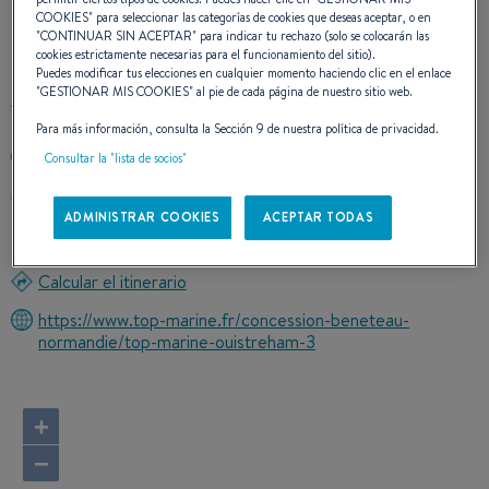
COOKIES
" para seleccionar las categorías de cookies que deseas aceptar, o en
CONTACTO
"
CONTINUAR SIN ACEPTAR
" para indicar tu rechazo (solo se colocarán las
cookies estrictamente necesarias para el funcionamiento del sitio).
Puedes modificar tus elecciones en cualquier momento haciendo clic en el enlace
"
GESTIONAR MIS COOKIES
" al pie de cada página de nuestro sitio web.
Para más información, consulta la Sección 9 de nuestra política de privacidad.
+33231971741
Consultar la "lista de socios"
Quai Georges Thierry
ADMINISTRAR COOKIES
ACEPTAR TODAS
14150 OUISTREHAM
France
Calcular el itinerario
https://www.top-marine.fr/concession-beneteau-
normandie/top-marine-ouistreham-3
+
−