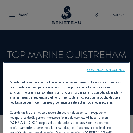
ES-MX
TOP MARINE OUISTREHAM
CONTINUAR SIN ACEPTAR
Concesionario Vela, Intraborda,
Nuestro sitio web utiliza cookies o tecnologías similares, colocadas por nosotros o
Fueraborda, First para BENETEAU
por nuestros socios, para operar el sitio, proporcionarte los servicios que
solicitas, mejorar y personalizar sus funcionalidades para tu comodidad, medir y
analizar nuestra audiencia y el rendimiento del sitio, adaptar la publicidad que
recibes a tu perfil de intereses y permitirte interactuar con redes sociales.
Cuando visitas el sitio, se pueden almacenar datos en tu navegador o
recuperarse de él, generalmente en forma de cookies. Al hacer clic en
"
ACEPTAR TODO
", aceptas el uso de todas las cookies. Como valoramos
profundamente tu derecho a la privacidad, te ofrecemos la opción de no
NUESTROS DATOS DE
permitir ciertos tipos de cookies. Puedes hacer clic en "
GESTIONAR MIS