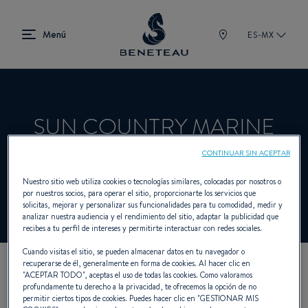
ES-MX
SUN COUNTRY MARINE
CONTINUAR SIN ACEPTAR
Concesionario Intraborda para BENETEAU
Nuestro sitio web utiliza cookies o tecnologías similares, colocadas por nosotros o
por nuestros socios, para operar el sitio, proporcionarte los servicios que
solicitas, mejorar y personalizar sus funcionalidades para tu comodidad, medir y
analizar nuestra audiencia y el rendimiento del sitio, adaptar la publicidad que
recibes a tu perfil de intereses y permitirte interactuar con redes sociales.
Cuando visitas el sitio, se pueden almacenar datos en tu navegador o
recuperarse de él, generalmente en forma de cookies. Al hacer clic en
"
ACEPTAR TODO
", aceptas el uso de todas las cookies. Como valoramos
NUESTROS DATOS DE
profundamente tu derecho a la privacidad, te ofrecemos la opción de no
permitir ciertos tipos de cookies. Puedes hacer clic en "
GESTIONAR MIS