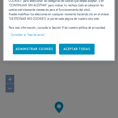
CONTACTO
COOKIES
" para seleccionar las categorías de cookies que deseas aceptar, o en
"
CONTINUAR SIN ACEPTAR
" para indicar tu rechazo (solo se colocarán las
cookies estrictamente necesarias para el funcionamiento del sitio).
Puedes modificar tus elecciones en cualquier momento haciendo clic en el enlace
"
GESTIONAR MIS COOKIES
" al pie de cada página de nuestro sitio web.
Para más información, consulta la Sección 9 de nuestra política de privacidad.
9497916100
Consultar la "lista de socios"
17092 Pullman Street
92614 IRVINE CA, California
Estados Unidos
ADMINISTRAR COOKIES
ACEPTAR TODAS
Calcular el itinerario
+
−