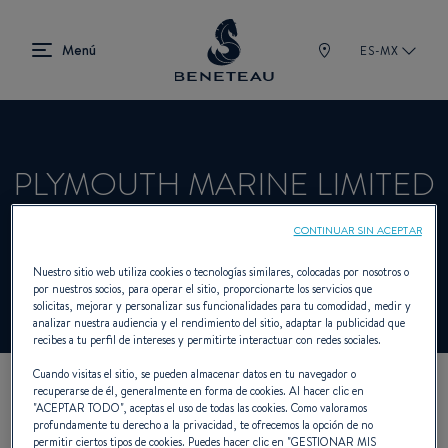
ES-MX
PLYMOUTH MARINE LIMITED
CONTINUAR SIN ACEPTAR
Concesionario Fueraborda para BENETEAU
Nuestro sitio web utiliza cookies o tecnologías similares, colocadas por nosotros o
por nuestros socios, para operar el sitio, proporcionarte los servicios que
solicitas, mejorar y personalizar sus funcionalidades para tu comodidad, medir y
analizar nuestra audiencia y el rendimiento del sitio, adaptar la publicidad que
recibes a tu perfil de intereses y permitirte interactuar con redes sociales.
Cuando visitas el sitio, se pueden almacenar datos en tu navegador o
recuperarse de él, generalmente en forma de cookies. Al hacer clic en
NUESTROS DATOS DE
"
ACEPTAR TODO
", aceptas el uso de todas las cookies. Como valoramos
profundamente tu derecho a la privacidad, te ofrecemos la opción de no
permitir ciertos tipos de cookies. Puedes hacer clic en "
GESTIONAR MIS