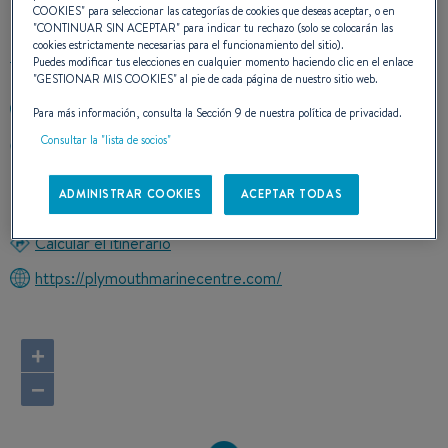
CONTACTO
COOKIES
" para seleccionar las categorías de cookies que deseas aceptar, o en
"
CONTINUAR SIN ACEPTAR
" para indicar tu rechazo (solo se colocarán las
cookies estrictamente necesarias para el funcionamiento del sitio).
Puedes modificar tus elecciones en cualquier momento haciendo clic en el enlace
"
GESTIONAR MIS COOKIES
" al pie de cada página de nuestro sitio web.
+441752407070
Para más información, consulta la Sección 9 de nuestra política de privacidad.
Consultar la "lista de socios"
PLYMOUTH MARINE CENTER POMPHLETT QUAY,
BILLACOMBE RD
PL9 7HP PLYMOUTH
ADMINISTRAR COOKIES
ACEPTAR TODAS
Reino Unido
Calcular el itinerario
https://plymouthmarinecentre.com/
+
−