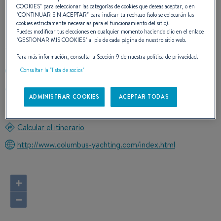
COOKIES
" para seleccionar las categorías de cookies que deseas aceptar, o en
CONTACTO
"
CONTINUAR SIN ACEPTAR
" para indicar tu rechazo (solo se colocarán las
cookies estrictamente necesarias para el funcionamiento del sitio).
Puedes modificar tus elecciones en cualquier momento haciendo clic en el enlace
"
GESTIONAR MIS COOKIES
" al pie de cada página de nuestro sitio web.
Para más información, consulta la Sección 9 de nuestra política de privacidad.
Consultar la "lista de socios"
+39091584238
PIAZZA ACQUASANTA, 2
ADMINISTRAR COOKIES
ACEPTAR TODAS
90142 PALERMO
Italia
Calcular el itinerario
http://www.columbus-yachting.com/index.html
+
−