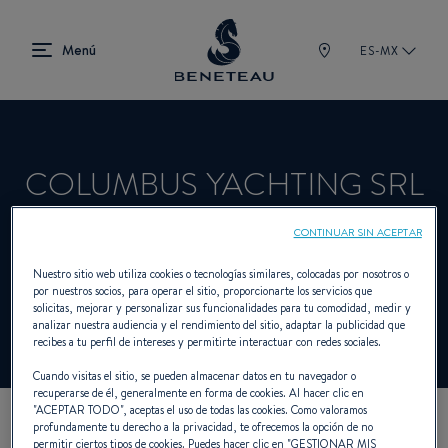
ES-MX
COLUMBUS YACHTING SRL
CONTINUAR SIN ACEPTAR
Concesionario Vela, Fueraborda, First para
Nuestro sitio web utiliza cookies o tecnologías similares, colocadas por nosotros o
por nuestros socios, para operar el sitio, proporcionarte los servicios que
BENETEAU
solicitas, mejorar y personalizar sus funcionalidades para tu comodidad, medir y
analizar nuestra audiencia y el rendimiento del sitio, adaptar la publicidad que
recibes a tu perfil de intereses y permitirte interactuar con redes sociales.
Cuando visitas el sitio, se pueden almacenar datos en tu navegador o
recuperarse de él, generalmente en forma de cookies. Al hacer clic en
"
ACEPTAR TODO
", aceptas el uso de todas las cookies. Como valoramos
profundamente tu derecho a la privacidad, te ofrecemos la opción de no
NUESTROS DATOS DE
permitir ciertos tipos de cookies. Puedes hacer clic en "
GESTIONAR MIS