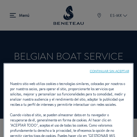
ES-MX
BELGIAN BOAT SERVICE
CONTINUAR SIN ACEPTAR
Concesionario Intraborda, Fueraborda para
Nuestro sitio web utiliza cookies o tecnologías similares, colocadas por nosotros o
por nuestros socios, para operar el sitio, proporcionarte los servicios que
BENETEAU
solicitas, mejorar y personalizar sus funcionalidades para tu comodidad, medir y
analizar nuestra audiencia y el rendimiento del sitio, adaptar la publicidad que
recibes a tu perfil de intereses y permitirte interactuar con redes sociales.
Cuando visitas el sitio, se pueden almacenar datos en tu navegador o
recuperarse de él, generalmente en forma de cookies. Al hacer clic en
"
ACEPTAR TODO
", aceptas el uso de todas las cookies. Como valoramos
profundamente tu derecho a la privacidad, te ofrecemos la opción de no
NUESTROS DATOS DE
permitir ciertos tipos de cookies. Puedes hacer clic en "
GESTIONAR MIS