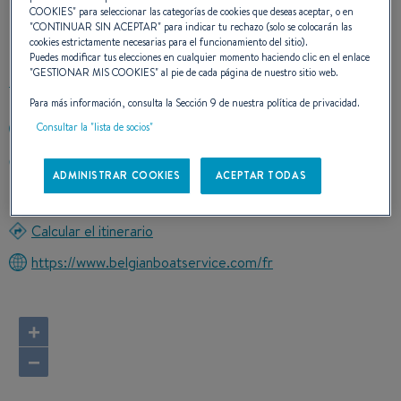
COOKIES
" para seleccionar las categorías de cookies que deseas aceptar, o en
CONTACTO
"
CONTINUAR SIN ACEPTAR
" para indicar tu rechazo (solo se colocarán las
cookies estrictamente necesarias para el funcionamiento del sitio).
Puedes modificar tus elecciones en cualquier momento haciendo clic en el enlace
"
GESTIONAR MIS COOKIES
" al pie de cada página de nuestro sitio web.
Para más información, consulta la Sección 9 de nuestra política de privacidad.
Consultar la "lista de socios"
+3258234473
Watersportlaan 12
ADMINISTRAR COOKIES
ACEPTAR TODAS
8620 NIEUWPOORT
Belgium
Calcular el itinerario
https://www.belgianboatservice.com/fr
+
−