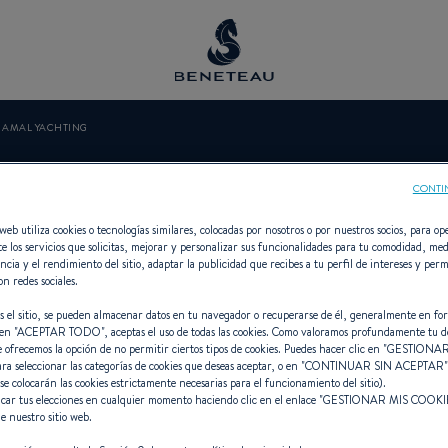
AMAL YACHTING
AMAL YACHTIN
CONTI
web utiliza cookies o tecnologías similares, colocadas por nosotros o por nuestros socios, para ope
e los servicios que solicitas, mejorar y personalizar sus funcionalidades para tu comodidad, med
ncia y el rendimiento del sitio, adaptar la publicidad que recibes a tu perfil de intereses y perm
on redes sociales.
 Vela, Intraborda, Fueraborda, First
s el sitio, se pueden almacenar datos en tu navegador o recuperarse de él, generalmente en fo
en "
ACEPTAR TODO
", aceptas el uso de todas las cookies. Como valoramos profundamente tu d
e ofrecemos la opción de no permitir ciertos tipos de cookies. Puedes hacer clic en "
GESTIONAR
ara seleccionar las categorías de cookies que deseas aceptar, o en "
CONTINUAR SIN ACEPTAR
 se colocarán las cookies estrictamente necesarias para el funcionamiento del sitio).
car tus elecciones en cualquier momento haciendo clic en el enlace "
GESTIONAR MIS COOKI
e nuestro sitio web.