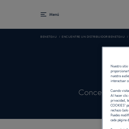
BENETEAU
ENCUENTRE UN DISTRIBUIDOR BENETEAU
Nuestro sitio 
proporcionart
nuestra audie
interactuar c
Concesionario
Cuando visita
Al hacer clic 
privacidad, t
COOKIES
" p
rechazo (solo
Puedes modifi
cada página d