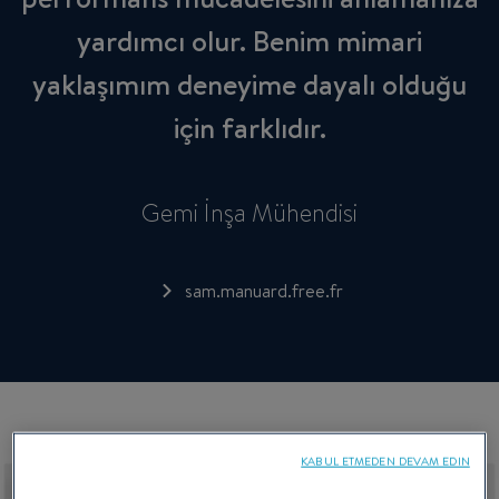
yardımcı olur. Benim mimari
yaklaşımım deneyime dayalı olduğu
için farklıdır.
Gemi İnşa Mühendisi
sam.manuard.free.fr
KABUL ETMEDEN DEVAM EDIN