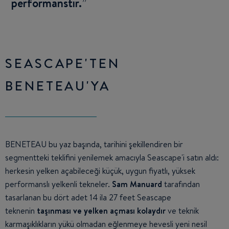
performanstır.
SEASCAPE'TEN
BENETEAU'YA
BENETEAU bu yaz başında, tarihini şekillendiren bir
segmentteki teklifini yenilemek amacıyla Seascape'i satın aldı:
herkesin yelken açabileceği küçük, uygun fiyatlı, yüksek
performanslı yelkenli tekneler.
Sam Manuard
tarafından
tasarlanan bu dört adet 14 ila 27 feet Seascape
teknenin
taşınması ve yelken açması kolaydır
ve teknik
karmaşıklıkların yükü olmadan eğlenmeye hevesli yeni nesil