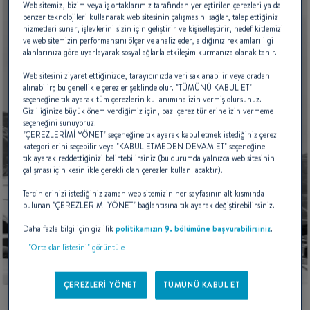
Web sitemiz, bizim veya iş ortaklarımız tarafından yerleştirilen çerezleri ya da
benzer teknolojileri kullanarak web sitesinin çalışmasını sağlar, talep ettiğiniz
hizmetleri sunar, işlevlerini sizin için geliştirir ve kişiselleştirir, hedef kitlemizi
ve web sitemizin performansını ölçer ve analiz eder, aldığınız reklamları ilgi
alanlarınıza göre uyarlayarak sosyal ağlarla etkileşim kurmanıza olanak tanır.
Web sitesini ziyaret ettiğinizde, tarayıcınızda veri saklanabilir veya oradan
alınabilir; bu genellikle çerezler şeklinde olur. "TÜMÜNÜ KABUL ET"
seçeneğine tıklayarak tüm çerezlerin kullanımına izin vermiş olursunuz.
Gizliliğinize büyük önem verdiğimiz için, bazı çerez türlerine izin vermeme
seçeneğini sunuyoruz.
"ÇEREZLERİMİ YÖNET" seçeneğine tıklayarak kabul etmek istediğiniz çerez
kategorilerini seçebilir veya "KABUL ETMEDEN DEVAM ET" seçeneğine
tıklayarak reddettiğinizi belirtebilirsiniz (bu durumda yalnızca web sitesinin
çalışması için kesinlikle gerekli olan çerezler kullanılacaktır).
Tercihlerinizi istediğiniz zaman web sitemizin her sayfasının alt kısmında
bulunan "ÇEREZLERİMİ YÖNET" bağlantısına tıklayarak değiştirebilirsiniz.
Daha fazla bilgi için gizlilik
politikamızın 9. bölümüne başvurabilirsiniz
.
"Ortaklar listesini" görüntüle
ÇEREZLERİ YÖNET
TÜMÜNÜ KABUL ET