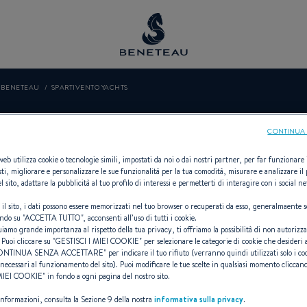
O BENETEAU
SPARTIVENTO YACHTS
RTIVENTO YA
CONTINUA 
 web utilizza cookie o tecnologie simili, impostati da noi o dai nostri partner, per far funzionare il
sti, migliorare e personalizzare le sue funzionalità per la tua comodità, misurare e analizzare il 
l sito, adattare la pubblicità al tuo profilo di interessi e permetterti di interagire con i social n
 il sito, i dati possono essere memorizzati nel tuo browser o recuperati da esso, generalmaente s
Rivenditori Vela, First per BENETEA
ndo su "
ACCETTA TUTTO
", acconsenti all’uso di tutti i cookie.
uiamo grande importanza al rispetto della tua privacy, ti offriamo la possibilità di non autorizz
 Puoi cliccare su "
GESTISCI I MIEI COOKIE
" per selezionare le categorie di cookie che desideri 
ONTINUA SENZA ACCETTARE
" per indicare il tuo rifiuto (verranno quindi utilizzati solo i co
necessari al funzionamento del sito). Puoi modificare le tue scelte in qualsiasi momento cliccand
 MIEI COOKIE
" in fondo a ogni pagina del nostro sito.
 informazioni, consulta la Sezione 9 della nostra
informativa sulla privacy
.