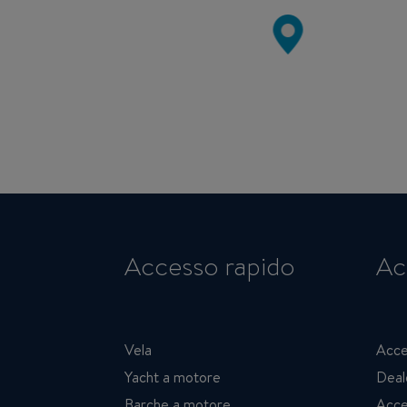
Accesso rapido
Ac
Vela
Acce
Yacht a motore
Deal
Barche a motore
Acce