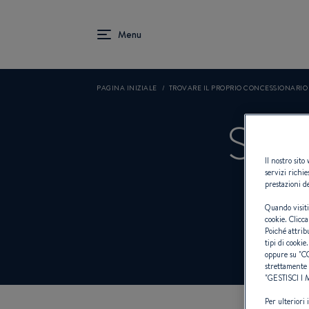
PAGINA INIZIALE
TROVARE IL PROPRIO CONCESSIONARI
SPA
Il nostro sito
servizi richie
prestazioni de
Quando visiti
cookie. Clicca
Poiché attrib
tipi di cookie.
oppure su "
C
strettamente 
"
GESTISCI I
Per ulteriori