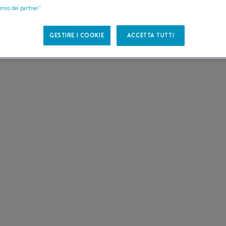
I DI
lenco dei partner"
GESTIRE I COOKIE
ACCETTA TUTTI