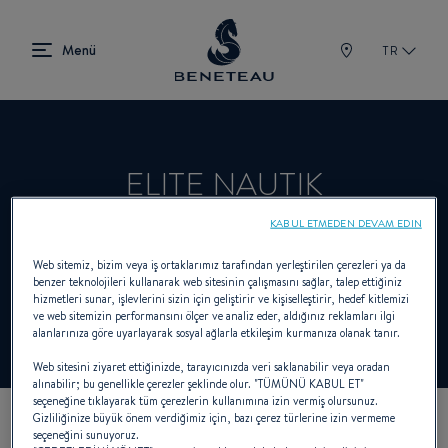
TR
ELITE NAUTIK
KABUL ETMEDEN DEVAM EDIN
Satıcı Sailboats, In-board, Out-board, First
Web sitemiz, bizim veya iş ortaklarımız tarafından yerleştirilen çerezleri ya da
benzer teknolojileri kullanarak web sitesinin çalışmasını sağlar, talep ettiğiniz
için BENETEAU
hizmetleri sunar, işlevlerini sizin için geliştirir ve kişiselleştirir, hedef kitlemizi
ve web sitemizin performansını ölçer ve analiz eder, aldığınız reklamları ilgi
alanlarınıza göre uyarlayarak sosyal ağlarla etkileşim kurmanıza olanak tanır.
Web sitesini ziyaret ettiğinizde, tarayıcınızda veri saklanabilir veya oradan
alınabilir; bu genellikle çerezler şeklinde olur. "TÜMÜNÜ KABUL ET"
seçeneğine tıklayarak tüm çerezlerin kullanımına izin vermiş olursunuz.
Gizliliğinize büyük önem verdiğimiz için, bazı çerez türlerine izin vermeme
seçeneğini sunuyoruz.
KOORDINATLARIMIZ