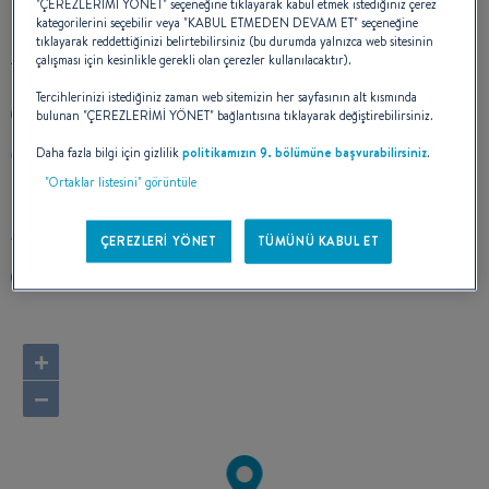
"ÇEREZLERİMİ YÖNET" seçeneğine tıklayarak kabul etmek istediğiniz çerez
kategorilerini seçebilir veya "KABUL ETMEDEN DEVAM ET" seçeneğine
tıklayarak reddettiğinizi belirtebilirsiniz (bu durumda yalnızca web sitesinin
çalışması için kesinlikle gerekli olan çerezler kullanılacaktır).
Tercihlerinizi istediğiniz zaman web sitemizin her sayfasının alt kısmında
bulunan "ÇEREZLERİMİ YÖNET" bağlantısına tıklayarak değiştirebilirsiniz.
+33786457312
Daha fazla bilgi için gizlilik
politikamızın 9. bölümüne başvurabilirsiniz
.
Port Chantereyne
50100 CHERBOURG
"Ortaklar listesini" görüntüle
France
Rotayı hesapla
ÇEREZLERİ YÖNET
TÜMÜNÜ KABUL ET
https://www.elite-nautik.fr/
+
−