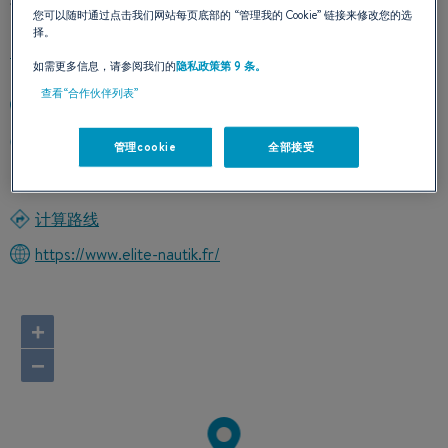
您可以随时通过点击我们网站每页底部的
“管理我的 Cookie”
链接来修改您的选
择。
如需更多信息，请参阅我们的
隐私政策第 9 条。
查看“合作伙伴列表”
+33786457312
Port Chantereyne
管理cookie
全部接受
50100 CHERBOURG
France
计算路线
https://www.elite-nautik.fr/
+
−