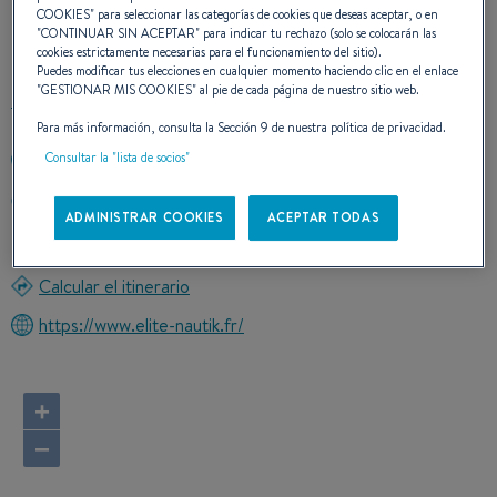
COOKIES
" para seleccionar las categorías de cookies que deseas aceptar, o en
CONTACTO
"
CONTINUAR SIN ACEPTAR
" para indicar tu rechazo (solo se colocarán las
cookies estrictamente necesarias para el funcionamiento del sitio).
Puedes modificar tus elecciones en cualquier momento haciendo clic en el enlace
"
GESTIONAR MIS COOKIES
" al pie de cada página de nuestro sitio web.
Para más información, consulta la Sección 9 de nuestra política de privacidad.
Consultar la "lista de socios"
+33786457312
Port Chantereyne
ADMINISTRAR COOKIES
ACEPTAR TODAS
50100 CHERBOURG
France
Calcular el itinerario
https://www.elite-nautik.fr/
+
−