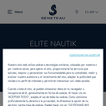
ES-MX
ELITE NAUTIK
CONTINUAR SIN ACEPTAR
Concesionario Vela, Intraborda,
Nuestro sitio web utiliza cookies o tecnologías similares, colocadas por nosotros o
por nuestros socios, para operar el sitio, proporcionarte los servicios que
Fueraborda, First para BENETEAU
solicitas, mejorar y personalizar sus funcionalidades para tu comodidad, medir y
analizar nuestra audiencia y el rendimiento del sitio, adaptar la publicidad que
recibes a tu perfil de intereses y permitirte interactuar con redes sociales.
Cuando visitas el sitio, se pueden almacenar datos en tu navegador o
recuperarse de él, generalmente en forma de cookies. Al hacer clic en
"
ACEPTAR TODO
", aceptas el uso de todas las cookies. Como valoramos
profundamente tu derecho a la privacidad, te ofrecemos la opción de no
NUESTROS DATOS DE
permitir ciertos tipos de cookies. Puedes hacer clic en "
GESTIONAR MIS