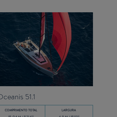
Oceanis 51.1
COMPRIMENTO TOTAL
LARGURA
15.94 M / 52’4’’
4.8 M / 15’9’’