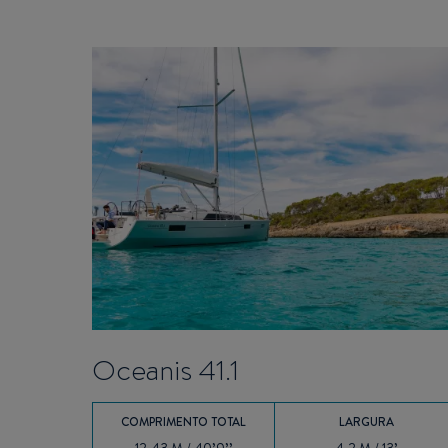
Oceanis 41.1
COMPRIMENTO TOTAL
LARGURA
12.43 M / 40’9’’
4.2 M / 13’