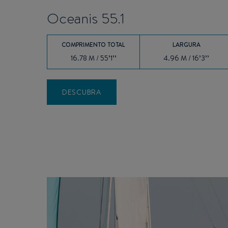
Oceanis 55.1
COMPRIMENTO TOTAL
LARGURA
16.78 M / 55’1’’
4.96 M / 16’3’’
DESCUBRA