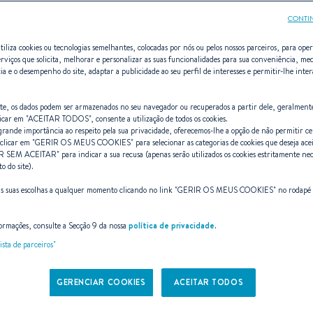
CONTI
tiliza cookies ou tecnologias semelhantes, colocadas por nós ou pelos nossos parceiros, para opera
erviços que solicita, melhorar e personalizar as suas funcionalidades para sua conveniência, med
ia e o desempenho do site, adaptar a publicidade ao seu perfil de interesses e permitir-lhe inte
anis (2015 - 2
site, os dados podem ser armazenados no seu navegador ou recuperados a partir dele, geralment
icar em "
ACEITAR TODOS
", consente a utilização de todos os cookies.
ande importância ao respeito pela sua privacidade, oferecemos-lhe a opção de não permitir cer
clicar em "
GERIR OS MEUS COOKIES
" para selecionar as categorias de cookies que deseja ace
R SEM ACEITAR
" para indicar a sua recusa (apenas serão utilizados os cookies estritamente nec
 do site).
al em barcos de cruzeiro. Com oito 
as suas escolhas a qualquer momento clicando no link "
GERIR OS MEUS COOKIES
" no rodapé
OCEANIS é um veleiro seguro e muito e
ormações, consulte a Secção 9 da nossa
política de privacidade
.
stáveis e velozes, design interno inc
ista de parceiros"
equipamentos customizados, a catego
GERENCIAR COOKIES
ACEITAR TODOS
uzeiro. Seu sonho vai sutilmente se t