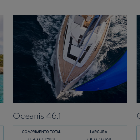
Oceanis 46.1
COMPRIMENTO TOTAL
LARGURA
14.6 M / 47’11’’
4.5 M / 14’9’’