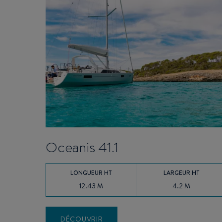
Oceanis 41.1
LONGUEUR HT
LARGEUR HT
12.43 M
4.2 M
DÉCOUVRIR