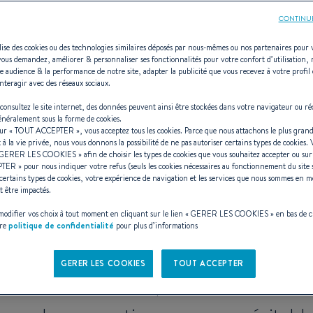
CONTINU
ilise des cookies ou des technologies similaires déposés par nous-mêmes ou nos partenaires pour 
vous demandez, améliorer & personnaliser ses fonctionnalités pour votre confort d’utilisation,
e audience & la performance de notre site, adapter la publicité que vous recevez à votre profil 
anis (2015 - 2
nteragir avec des réseaux sociaux.
consultez le site internet, des données peuvent ainsi être stockées dans votre navigateur ou ré
généralement sous la forme de cookies.
sur «
TOUT ACCEPTER
», vous acceptez tous les cookies. Parce que nous attachons le plus grand
t à la vie privée, nous vous donnons la possibilité de ne pas autoriser certains types de cookies.
GERER LES COOKIES
» afin de choisir les types de cookies que vous souhaitez accepter ou su
PTER
» pour nous indiquer votre refus (seuls les cookies nécessaires au fonctionnement du site 
on : la référence mondiale du voilier 
certains types de cookies, votre expérience de navigation et les services que nous sommes en m
t être impactés.
confort, élégance et performance
odifier vos choix à tout moment en cliquant sur le lien «
GERER LES COOKIES
» en bas de 
tre
politique de confidentialité
pour plus d’informations
31 à 60 pieds
Oceanis
 de
, l’
s’impose
GERER LES COOKIES
TOUT ACCEPTER
oisière
sécurité, s
, reconnue pour sa