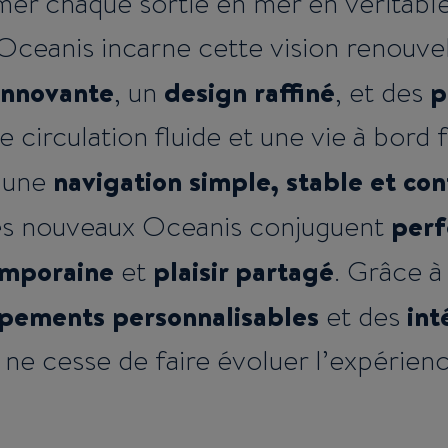
mer chaque sortie en mer en véritab
Oceanis incarne cette vision renouvelé
innovante
design raffiné
p
, un
, et des
 circulation fluide et une vie à bord f
navigation simple, stable et co
r une
perf
les nouveaux Oceanis conjuguent
emporaine
plaisir partagé
et
. Grâce à
pements personnalisables
int
et des
 cesse de faire évoluer l’expérience