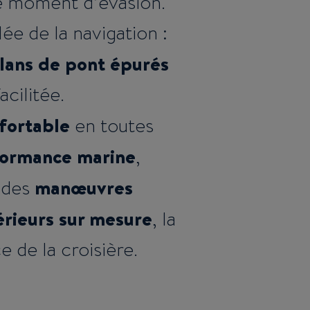
le moment d’évasion.
e de la navigation :
lans de pont épurés
acilitée.
nfortable
en toutes
ormance marine
,
manœuvres
 des
érieurs sur mesure
, la
 de la croisière.