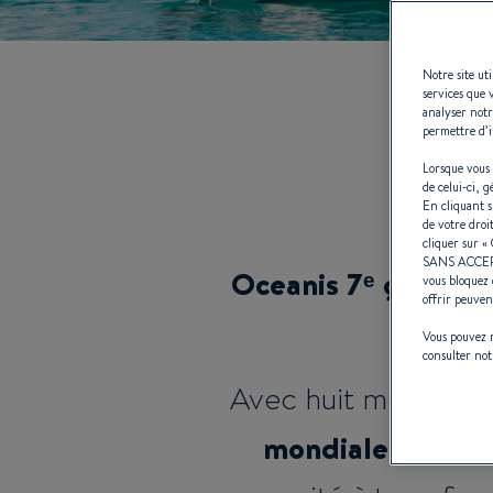
Notre site ut
services que 
analyser notr
Oce
permettre d’i
Lorsque vous 
de celui-ci, 
En cliquant 
de votre droi
cliquer sur «
SANS ACCE
Oceanis 7ᵉ générati
vous bloquez 
offrir peuven
Vous pouvez m
consulter no
Avec huit modèles
mondiale de la cr