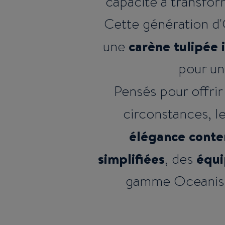
capacité à transfor
Cette génération d'
carène tulipée 
une
pour une
Pensés pour offri
circonstances, 
élégance cont
simplifiées
équi
, des
gamme Oceanis ne