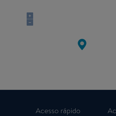
+
−
Acesso rápido
Ac