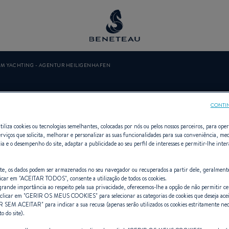
M YACHTING - AGENTUR HEILIGENHAFEN
ACHTING - AG
CONTI
tiliza cookies ou tecnologias semelhantes, colocadas por nós ou pelos nossos parceiros, para opera
erviços que solicita, melhorar e personalizar as suas funcionalidades para sua conveniência, med
HEILIGENHAFE
ia e o desempenho do site, adaptar a publicidade ao seu perfil de interesses e permitir-lhe inte
site, os dados podem ser armazenados no seu navegador ou recuperados a partir dele, geralment
icar em "
ACEITAR TODOS
", consente a utilização de todos os cookies.
ande importância ao respeito pela sua privacidade, oferecemos-lhe a opção de não permitir cer
clicar em "
GERIR OS MEUS COOKIES
" para selecionar as categorias de cookies que deseja ace
R SEM ACEITAR
" para indicar a sua recusa (apenas serão utilizados os cookies estritamente nec
ros, A bordo, Fora de bordo, Prime
 do site).