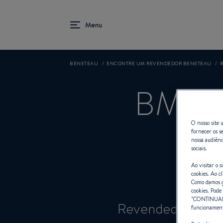
BENETEAU
ENCONTRE UM REVENDEDOR BENETEAU
B
BM Y
O nosso site u
fornecer os s
nossa audiênc
sociais.
Ao visitar o 
cookies. Ao cl
Como damos gr
cookies. Pode 
"
CONTINUA
Revendedor Velei
funcionamento