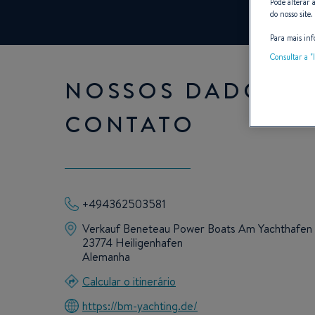
Pode alterar 
do nosso site.
Para mais inf
Consultar a "l
NOSSOS DADOS D
CONTATO
+494362503581
Verkauf Beneteau Power Boats Am Yachthafen
23774 Heiligenhafen
Alemanha
Calcular o itinerário
https://bm-yachting.de/