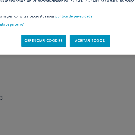
as suas escolhas a qualquer momento clicando no link "
GERIR OS MEUS COOKIES
" no rodapé
ormações, consulte a Secção 9 da nossa
política de privacidade
.
ista de parceiros"
E
GERENCIAR COOKIES
ACEITAR TODOS
 3