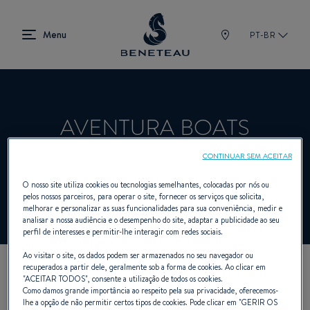
PT-BR
AVENTURA BOATS
CONTINUAR SEM ACEITAR
Revendedor A bordo para BENETEAU
O nosso site utiliza cookies ou tecnologias semelhantes, colocadas por nós ou
pelos nossos parceiros, para operar o site, fornecer os serviços que solicita,
melhorar e personalizar as suas funcionalidades para sua conveniência, medir e
analisar a nossa audiência e o desempenho do site, adaptar a publicidade ao seu
perfil de interesses e permitir-lhe interagir com redes sociais.
Ao visitar o site, os dados podem ser armazenados no seu navegador ou
recuperados a partir dele, geralmente sob a forma de cookies. Ao clicar em
NOSSOS DADOS DE
"
ACEITAR TODOS
", consente a utilização de todos os cookies.
Como damos grande importância ao respeito pela sua privacidade, oferecemos-
lhe a opção de não permitir certos tipos de cookies. Pode clicar em "
GERIR OS