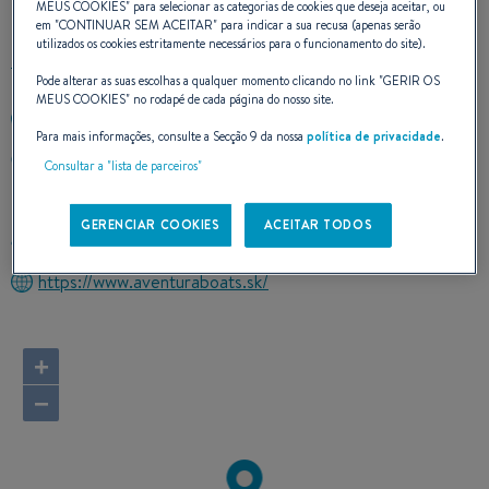
CONTATO
MEUS COOKIES
" para selecionar as categorias de cookies que deseja aceitar, ou
em "
CONTINUAR SEM ACEITAR
" para indicar a sua recusa (apenas serão
utilizados os cookies estritamente necessários para o funcionamento do site).
Pode alterar as suas escolhas a qualquer momento clicando no link "
GERIR OS
MEUS COOKIES
" no rodapé de cada página do nosso site.
+420723718004
Para mais informações, consulte a Secção 9 da nossa
política de privacidade
.
Bohdalecká 1576/23c
Consultar a "lista de parceiros"
101 00 Praha
Czechia
GERENCIAR COOKIES
ACEITAR TODOS
Calcular o itinerário
https://www.aventuraboats.sk/
+
−