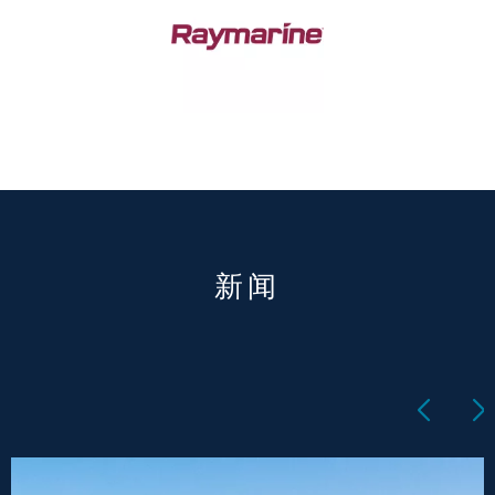
（Raymarine）
新闻