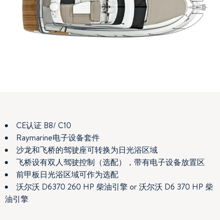
CE认证 B8/ C10
内置紧凑型厨房
主人舱：为优化储藏空间而抬高的中央大床（1.98×1.4
米）。客舱设有双人上下床位和储物柜
Raymarine电子设备套件
U型沙龙转换为一个双人床位。通过3叶侧滑玻璃门可进入
驾驶舱
沙龙和飞桥的驾驶座可转换为日光浴区域
浴室：带有88升集成水箱的船用厕所，设有洗手盆和淋浴
头。开放式船体舷窗可以通风
飞桥设有双人驾驶控制（选配），带有电子设备放置区
驾驶座带有腰撑座椅和“碳风格”的控制面板。带有放置电
子和引擎设备的空间
前甲板日光浴区域可作为选配
沃尔沃 D6370 260 HP 柴油引擎 or 沃尔沃 D6 370 HP 柴
驾驶舱内设有大型带锁储藏室
油引擎