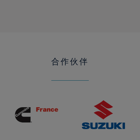
合作伙伴
康
铃
明
木
斯
（SUZUKI）
（Cummins）
Lowrance