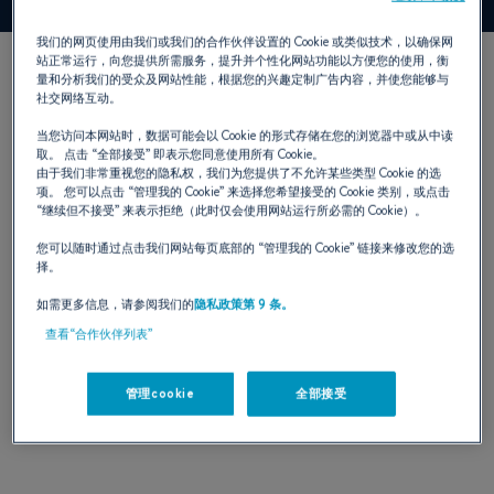
我们的网页使用由我们或我们的合作伙伴设置的 Cookie 或类似技术，以确保网
站正常运行，向您提供所需服务，提升并个性化网站功能以方便您的使用，衡
量和分析我们的受众及网站性能，根据您的兴趣定制广告内容，并使您能够与
社交网络互动。
当您访问本网站时，数据可能会以 Cookie 的形式存储在您的浏览器中或从中读
取。 点击
“全部接受”
即表示您同意使用所有 Cookie。
由于我们非常重视您的隐私权，我们为您提供了不允许某些类型 Cookie 的选
项。 您可以点击
“管理我的 Cookie”
来选择您希望接受的 Cookie 类别，或点击
DISCOVER THE
“继续但不接受”
来表示拒绝（此时仅会使用网站运行所必需的 Cookie）。
您可以随时通过点击我们网站每页底部的
“管理我的 Cookie”
链接来修改您的选
LEGACY VERSION
择。
如需更多信息，请参阅我们的
隐私政策第 9 条。
NEW COLOURS :
查看“合作伙伴列表”
Exterior sticker: Matte Metallic Brown - Satin Black
管理cookie
全部接受
Sun lounger
: Zander Ochre – Vogue Onyx – Diamante Snow