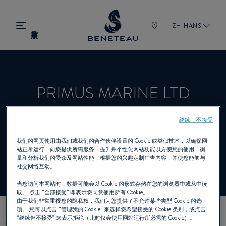
ZH-HANS
PRIMUS MARINE LTD
继续，不接受
经销商 帆船, 舷内机, 舷外机, 锋仕 为
我们的网页使用由我们或我们的合作伙伴设置的 Cookie 或类似技术，以确保网
BENETEAU
站正常运行，向您提供所需服务，提升并个性化网站功能以方便您的使用，衡
量和分析我们的受众及网站性能，根据您的兴趣定制广告内容，并使您能够与
社交网络互动。
当您访问本网站时，数据可能会以 Cookie 的形式存储在您的浏览器中或从中读
取。 点击
“全部接受”
即表示您同意使用所有 Cookie。
由于我们非常重视您的隐私权，我们为您提供了不允许某些类型 Cookie 的选
项。 您可以点击
“管理我的 Cookie”
来选择您希望接受的 Cookie 类别，或点击
“继续但不接受”
来表示拒绝（此时仅会使用网站运行所必需的 Cookie）。
我们的联络方式