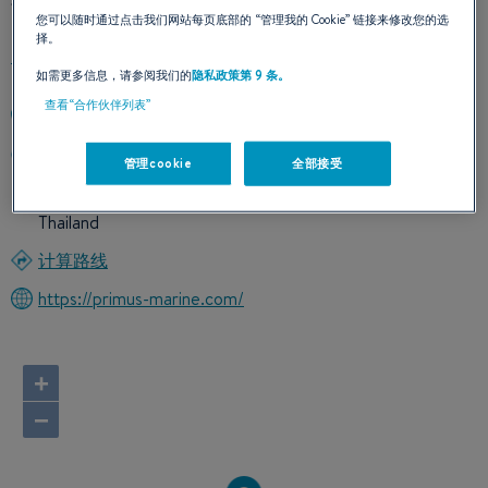
您可以随时通过点击我们网站每页底部的
“管理我的 Cookie”
链接来修改您的选
择。
如需更多信息，请参阅我们的
隐私政策第 9 条。
查看“合作伙伴列表”
+6698 958 1000
45/47-48 Moo 10 South Pattaya Road, Nongprue
管理cookie
全部接受
Banglamung Chonburi
20150 Pattaya
Thailand
计算路线
https://primus-marine.com/
+
−