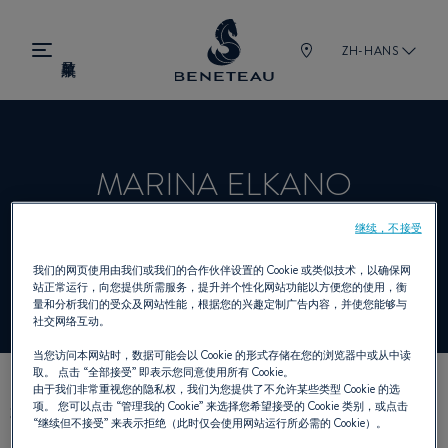
ZH-HANS
MARINA ELKANO
继续，不接受
经销商 帆船, 舷内机, 舷外机 为 BENETEAU
我们的网页使用由我们或我们的合作伙伴设置的 Cookie 或类似技术，以确保网
站正常运行，向您提供所需服务，提升并个性化网站功能以方便您的使用，衡
量和分析我们的受众及网站性能，根据您的兴趣定制广告内容，并使您能够与
社交网络互动。
当您访问本网站时，数据可能会以 Cookie 的形式存储在您的浏览器中或从中读
取。 点击
“全部接受”
即表示您同意使用所有 Cookie。
由于我们非常重视您的隐私权，我们为您提供了不允许某些类型 Cookie 的选
我们的联络方式
项。 您可以点击
“管理我的 Cookie”
来选择您希望接受的 Cookie 类别，或点击
“继续但不接受”
来表示拒绝（此时仅会使用网站运行所必需的 Cookie）。