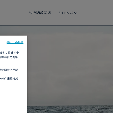
博納多网络
ZH-HANS
继续，不接受
需服务，提升并个
能够与社交网络
示您同意使用所
kie”
来选择您
。