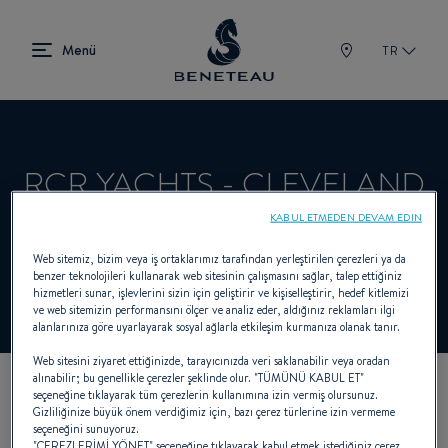
TR
RCR YACHTS - CLEVELAND
KABUL ETMEDEN DEVAM EDIN
Satıcı Sailboats, First için BENETEAU
Web sitemiz, bizim veya iş ortaklarımız tarafından yerleştirilen çerezleri ya da
benzer teknolojileri kullanarak web sitesinin çalışmasını sağlar, talep ettiğiniz
hizmetleri sunar, işlevlerini sizin için geliştirir ve kişiselleştirir, hedef kitlemizi
ve web sitemizin performansını ölçer ve analiz eder, aldığınız reklamları ilgi
alanlarınıza göre uyarlayarak sosyal ağlarla etkileşim kurmanıza olanak tanır.
Web sitesini ziyaret ettiğinizde, tarayıcınızda veri saklanabilir veya oradan
alınabilir; bu genellikle çerezler şeklinde olur. "TÜMÜNÜ KABUL ET"
seçeneğine tıklayarak tüm çerezlerin kullanımına izin vermiş olursunuz.
KOORDINATLARIMIZ
Gizliliğinize büyük önem verdiğimiz için, bazı çerez türlerine izin vermeme
seçeneğini sunuyoruz.
"ÇEREZLERİMİ YÖNET" seçeneğine tıklayarak kabul etmek istediğiniz çerez