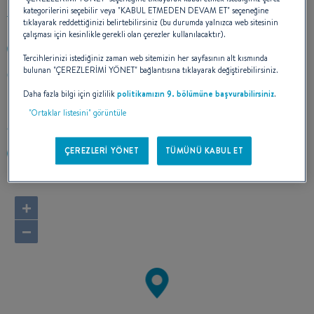
kategorilerini seçebilir veya "KABUL ETMEDEN DEVAM ET" seçeneğine
tıklayarak reddettiğinizi belirtebilirsiniz (bu durumda yalnızca web sitesinin
çalışması için kesinlikle gerekli olan çerezler kullanılacaktır).
713-907-4881
Tercihlerinizi istediğiniz zaman web sitemizin her sayfasının alt kısmında
bulunan "ÇEREZLERİMİ YÖNET" bağlantısına tıklayarak değiştirebilirsiniz.
PO BOX 40478
44140 CLEVELAND, Ohio
Daha fazla bilgi için gizlilik
politikamızın 9. bölümüne başvurabilirsiniz
.
Amerika Birleşik Devletleri
"Ortaklar listesini" görüntüle
Rotayı hesapla
ÇEREZLERİ YÖNET
TÜMÜNÜ KABUL ET
https://www.rcryachts.com/
+
−