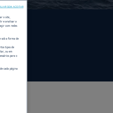
NUAR SEM ACEITAR
r o site,
ir e analisar a
ragir com redes
e sob a forma de
tos tipos de
itar, ou em
essários para o
 de cada página