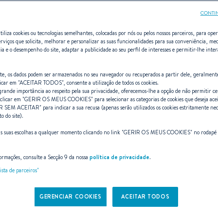
CONTI
tiliza cookies ou tecnologias semelhantes, colocadas por nós ou pelos nossos parceiros, para opera
erviços que solicita, melhorar e personalizar as suas funcionalidades para sua conveniência, med
ia e o desempenho do site, adaptar a publicidade ao seu perfil de interesses e permitir-lhe inte
Oceanis 31
site, os dados podem ser armazenados no seu navegador ou recuperados a partir dele, geralment
icar em "
ACEITAR TODOS
", consente a utilização de todos os cookies.
ande importância ao respeito pela sua privacidade, oferecemos-lhe a opção de não permitir cer
clicar em "
GERIR OS MEUS COOKIES
" para selecionar as categorias de cookies que deseja ace
ESPAÇOSO E ÁGIL
R SEM ACEITAR
" para indicar a sua recusa (apenas serão utilizados os cookies estritamente nec
 do site).
as suas escolhas a qualquer momento clicando no link "
GERIR OS MEUS COOKIES
" no rodapé
ormações, consulte a Secção 9 da nossa
política de privacidade
.
ista de parceiros"
ESPECIFICAÇÕES
GERENCIAR COOKIES
DISPOSIÇÃO
ACEITAR TODOS