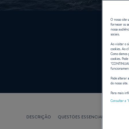
O nosso site u
fornecer os s
nossa audiênc
sociais.
Ao visitar o 
cookies. Ao cl
Como damos gr
cookies. Pode 
"
CONTINUA
funcionamento
Pode alterar 
do nosso site.
Para mais inf
Consultar a "l
DESCRIÇÃO
QUESTÖES ESSENCIAIS
360°