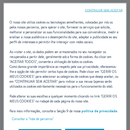
Gran Turismo (2010 - 2018)
CONTINUAR SEM ACEITAR
O nosso site utiliza cookies ou tecnologias semelhantes, colocadas por nós ou
pelos nossos parceiros, para operar o site, fornecer os serviços que solicita,
O
Gran Turismo
está em uma classe à
melhorar e personalizar as suas funcionalidades para sua conveniência, medir e
analisar a nossa audiência e o desempenho do site, adaptar a publicidade ao seu
parte, estabelecendo a tendência do que
perfil de interesses e permitir-lhe interagir com redes sociais.
Ao visitar o site, os dados podem ser armazenados no seu navegador ou
um cruzador expresso poderia ser. Cada
recuperados a partir dele, geralmente sob a forma de cookies. Ao clicar em
"
ACEITAR TODOS
", consente a utilização de todos os cookies.
modelo está repleto de tecnologia e
Como damos grande importância ao respeito pela sua privacidade, oferecemos-
lhe a opção de não permitir certos tipos de cookies. Pode clicar em "
GERIR OS
desempenho, portanto, navegar em alta
MEUS COOKIES
" para selecionar as categorias de cookies que deseja aceitar, ou
em "
CONTINUAR SEM ACEITAR
" para indicar a sua recusa (apenas serão
velocidade é uma das grandes alegrias pela
utilizados os cookies estritamente necessários para o funcionamento do site).
qual ela vive. Seu design espaçoso e
Pode alterar as suas escolhas a qualquer momento clicando no link "
GERIR OS
MEUS COOKIES
" no rodapé de cada página do nosso site.
contemporâneo oferece uma nova
Para mais informações, consulte a Secção 9 da nossa
política de privacidade
.
definição para um espaço interior e exterior
Consultar a "lista de parceiros"
extremamente habitável, enquanto suas