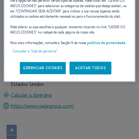
lhe a opção de não permitir certos tipos de cookies. Pode clicar em "
GERIR OS
MEUS COOKIES
" para selecionar as categorias de cookies que deseja aceitar, ou
em "
CONTINUAR SEM ACEITAR
" para indicar a sua recusa (apenas serão
NOSSOS DADOS DE
utilizados os cookies estritamente necessários para o funcionamento do site).
CONTATO
Pode alterar as suas escolhas a qualquer momento clicando no link "
GERIR OS
MEUS COOKIES
" no rodapé de cada página do nosso site.
Para mais informações, consulte a Secção 9 da nossa
política de privacidade
.
Consultar a "lista de parceiros"
239-747-6700
GERENCIAR COOKIES
ACEITAR TODOS
4765 ESTERO BLVD
33931 FORT MYERS BEACH, Florida
Estados Unidos
Calcular o itinerário
https://www.viagegroup.com/
+