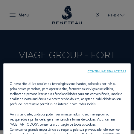
PT-BR
VIAGE GROUP - FORT
MYERS
CONTINUAR SEM ACEITAR
O nosso site utiliza cookies ou tecnologias semelhantes, colocadas por nós ou
pelos nossos parceiros, para operar o site, fornecer os serviços que solicita,
Revendedor A bordo, Fora de bordo para
melhorar e personalizar as suas funcionalidades para sua conveniência, medir e
analisar a nossa audiência e o desempenho do site, adaptar a publicidade ao seu
BENETEAU
perfil de interesses e permitir-lhe interagir com redes sociais.
Ao visitar o site, os dados podem ser armazenados no seu navegador ou
recuperados a partir dele, geralmente sob a forma de cookies. Ao clicar em
"
ACEITAR TODOS
", consente a utilização de todos os cookies.
Como damos grande importância ao respeito pela sua privacidade, oferecemos-