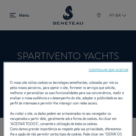
PT-BR
SPARTIVENTO YACHTS
CONTINUAR SEM ACEITAR
Revendedor Veleiros, A bordo para
O nosso site utiliza cookies ou tecnologias semelhantes, colocadas por nós ou
pelos nossos parceiros, para operar o site, fornecer os serviços que solicita,
BENETEAU
melhorar e personalizar as suas funcionalidades para sua conveniência, medir e
analisar a nossa audiência e o desempenho do site, adaptar a publicidade ao seu
perfil de interesses e permitir-lhe interagir com redes sociais.
Ao visitar o site, os dados podem ser armazenados no seu navegador ou
recuperados a partir dele, geralmente sob a forma de cookies. Ao clicar em
"
ACEITAR TODOS
", consente a utilização de todos os cookies.
Como damos grande importância ao respeito pela sua privacidade, oferecemos-
NOSSOS DADOS DE
lhe a opção de não permitir certos tipos de cookies. Pode clicar em "
GERIR OS