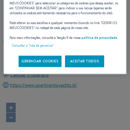
MEUS COOKIES
" para selecionar as categorias de cookies que deseja aceitar, ou
CONTATO
em "
CONTINUAR SEM ACEITAR
" para indicar a sua recusa (apenas serão
utilizados os cookies estritamente necessários para o funcionamento do site).
Pode alterar as suas escolhas a qualquer momento clicando no link "
GERIR OS
MEUS COOKIES
" no rodapé de cada página do nosso site.
Para mais informações, consulte a Secção 9 da nossa
política de privacidade
.
+390640060490
Consultar a "lista de parceiros"
Palermo Centro - Sicilia Piazzetta delle Dogane
90133 Palermo (PA)
GERENCIAR COOKIES
ACEITAR TODOS
Itália
Calcular o itinerário
https://www.spartiventoyachts.it/
+
−