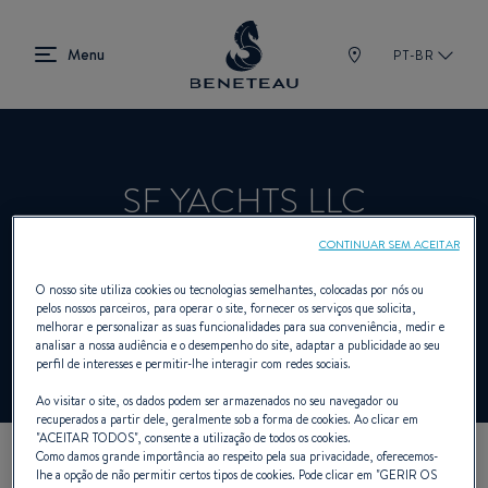
PT-BR
SF YACHTS LLC
CONTINUAR SEM ACEITAR
Revendedor A bordo, Fora de bordo para
O nosso site utiliza cookies ou tecnologias semelhantes, colocadas por nós ou
pelos nossos parceiros, para operar o site, fornecer os serviços que solicita,
BENETEAU
melhorar e personalizar as suas funcionalidades para sua conveniência, medir e
analisar a nossa audiência e o desempenho do site, adaptar a publicidade ao seu
perfil de interesses e permitir-lhe interagir com redes sociais.
Ao visitar o site, os dados podem ser armazenados no seu navegador ou
recuperados a partir dele, geralmente sob a forma de cookies. Ao clicar em
"
ACEITAR TODOS
", consente a utilização de todos os cookies.
Como damos grande importância ao respeito pela sua privacidade, oferecemos-
lhe a opção de não permitir certos tipos de cookies. Pode clicar em "
GERIR OS
NOSSOS DADOS DE