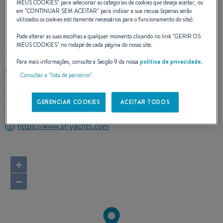
MEUS COOKIES
" para selecionar as categorias de cookies que deseja aceitar, ou
em "
CONTINUAR SEM ACEITAR
" para indicar a sua recusa (apenas serão
CONTATO
utilizados os cookies estritamente necessários para o funcionamento do site).
Pode alterar as suas escolhas a qualquer momento clicando no link "
GERIR OS
MEUS COOKIES
" no rodapé de cada página do nosso site.
Para mais informações, consulte a Secção 9 da nossa
política de privacidade
.
+971557908450
Consultar a "lista de parceiros"
Kuwait
GERENCIAR COOKIES
ACEITAR TODOS
Calcular o itinerário
https://www.sf-yachts.com
+
−