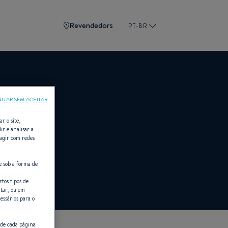
Revendedors
PT-BR
NUAR SEM ACEITAR
r o site,
ir e analisar a
ragir com redes
ETEAU
e sob a forma de
tos tipos de
itar, ou em
essários para o
 de cada página