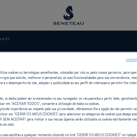
AILIFY
SAILIFY
CONTI
tiliza cookies ou tecnologias semelhantes, colocadas por nós ou pelos nossos parceiros, para opera
erviços que solicita, melhorar e personalizar as suas funcionalidades para sua conveniência, med
ia e o desempenho do site, adaptar a publicidade ao seu perfil de interesses e permitir-lhe inte
ndedor Veleiros, Primeiro para BEN
site, os dados podem ser armazenados no seu navegador ou recuperados a partir dele, geralment
icar em "
ACEITAR TODOS
", consente a utilização de todos os cookies.
ande importância ao respeito pela sua privacidade, oferecemos-lhe a opção de não permitir cer
clicar em "
GERIR OS MEUS COOKIES
" para selecionar as categorias de cookies que deseja ace
R SEM ACEITAR
" para indicar a sua recusa (apenas serão utilizados os cookies estritamente nec
 do site).
as suas escolhas a qualquer momento clicando no link "
GERIR OS MEUS COOKIES
" no rodapé