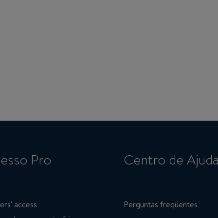
esso Pro
Centro de Ajud
ers' access
Perguntas freqüentes