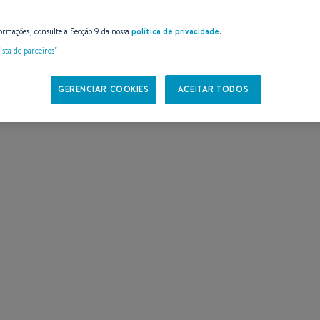
E
ormações, consulte a Secção 9 da nossa
política de privacidade
.
ista de parceiros"
GERENCIAR COOKIES
ACEITAR TODOS