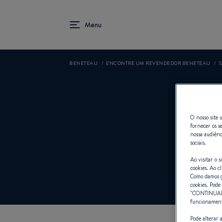
BENETEAU
ENCONTRE UM REVENDEDOR BENETEAU
S
O nosso site u
fornecer os s
nossa audiênc
sociais.
Reve
Ao visitar o 
cookies. Ao cl
Como damos gr
cookies. Pode 
"
CONTINUA
funcionamento
Pode alterar 