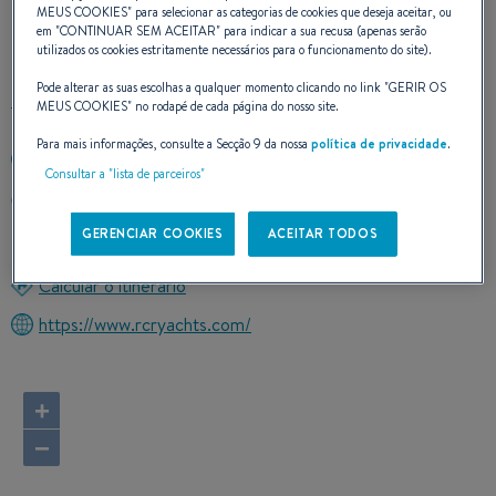
MEUS COOKIES
" para selecionar as categorias de cookies que deseja aceitar, ou
CONTATO
em "
CONTINUAR SEM ACEITAR
" para indicar a sua recusa (apenas serão
utilizados os cookies estritamente necessários para o funcionamento do site).
Pode alterar as suas escolhas a qualquer momento clicando no link "
GERIR OS
MEUS COOKIES
" no rodapé de cada página do nosso site.
Para mais informações, consulte a Secção 9 da nossa
política de privacidade
.
716-745-3862
Consultar a "lista de parceiros"
284 Fuhrmann Blvd
14203 BUFFALO, New York
GERENCIAR COOKIES
ACEITAR TODOS
Estados Unidos
Calcular o itinerário
https://www.rcryachts.com/
+
−