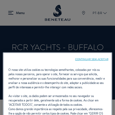
PT-BR
RCR YACHTS - BUFFALO
CONTINUAR SEM ACEITAR
Revendedor Veleiros, Fora de bordo,
O nosso site utiliza cookies ou tecnologias semelhantes, colocadas por nós ou
pelos nossos parceiros, para operar o site, fornecer os serviços que solicita,
Primeiro para BENETEAU
melhorar e personalizar as suas funcionalidades para sua conveniência, medir e
analisar a nossa audiência e o desempenho do site, adaptar a publicidade ao seu
perfil de interesses e permitir-lhe interagir com redes sociais.
Ao visitar o site, os dados podem ser armazenados no seu navegador ou
recuperados a partir dele, geralmente sob a forma de cookies. Ao clicar em
"
ACEITAR TODOS
", consente a utilização de todos os cookies.
Como damos grande importância ao respeito pela sua privacidade, oferecemos-
NOSSOS DADOS DE
lhe a opção de não permitir certos tipos de cookies. Pode clicar em "
GERIR OS