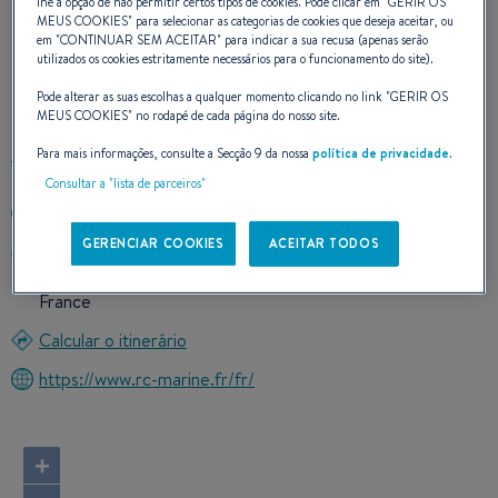
lhe a opção de não permitir certos tipos de cookies. Pode clicar em "
GERIR OS
MEUS COOKIES
" para selecionar as categorias de cookies que deseja aceitar, ou
em "
CONTINUAR SEM ACEITAR
" para indicar a sua recusa (apenas serão
NOSSOS DADOS DE
utilizados os cookies estritamente necessários para o funcionamento do site).
CONTATO
Pode alterar as suas escolhas a qualquer momento clicando no link "
GERIR OS
MEUS COOKIES
" no rodapé de cada página do nosso site.
Para mais informações, consulte a Secção 9 da nossa
política de privacidade
.
Consultar a "lista de parceiros"
+33251554207
GERENCIAR COOKIES
ACEITAR TODOS
Zone d'activité le Soleil Levant Route de La Roche sur Yon
85800 SAINT GILLES CROIX DE VIE
France
Calcular o itinerário
https://www.rc-marine.fr/fr/
+