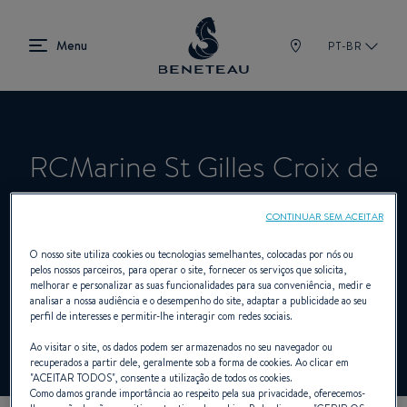
PT-BR
RCMarine St Gilles Croix de
Vie
CONTINUAR SEM ACEITAR
O nosso site utiliza cookies ou tecnologias semelhantes, colocadas por nós ou
pelos nossos parceiros, para operar o site, fornecer os serviços que solicita,
Revendedor Veleiros, A bordo, Fora de
melhorar e personalizar as suas funcionalidades para sua conveniência, medir e
analisar a nossa audiência e o desempenho do site, adaptar a publicidade ao seu
bordo para BENETEAU
perfil de interesses e permitir-lhe interagir com redes sociais.
Ao visitar o site, os dados podem ser armazenados no seu navegador ou
recuperados a partir dele, geralmente sob a forma de cookies. Ao clicar em
"
ACEITAR TODOS
", consente a utilização de todos os cookies.
Como damos grande importância ao respeito pela sua privacidade, oferecemos-