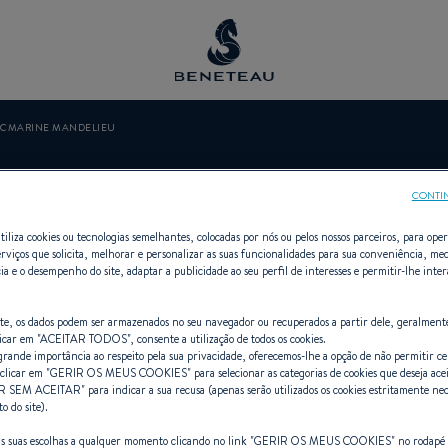
RCMARINE MANDELIEU
Marine Mandel
CONTI
tiliza cookies ou tecnologias semelhantes, colocadas por nós ou pelos nossos parceiros, para opera
erviços que solicita, melhorar e personalizar as suas funcionalidades para sua conveniência, med
ia e o desempenho do site, adaptar a publicidade ao seu perfil de interesses e permitir-lhe inte
ros, A bordo, Fora de bordo, Prime
site, os dados podem ser armazenados no seu navegador ou recuperados a partir dele, geralment
icar em "
ACEITAR TODOS
", consente a utilização de todos os cookies.
ande importância ao respeito pela sua privacidade, oferecemos-lhe a opção de não permitir cer
clicar em "
GERIR OS MEUS COOKIES
" para selecionar as categorias de cookies que deseja ace
R SEM ACEITAR
" para indicar a sua recusa (apenas serão utilizados os cookies estritamente nec
 do site).
as suas escolhas a qualquer momento clicando no link "
GERIR OS MEUS COOKIES
" no rodapé