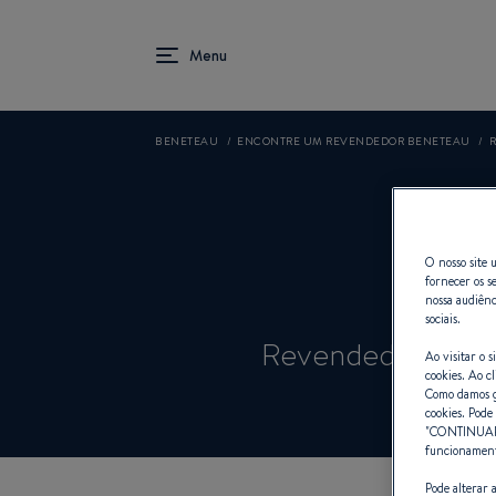
BENETEAU
ENCONTRE UM REVENDEDOR BENETEAU
RC
O nosso site u
fornecer os s
nossa audiênc
sociais.
Revendedor Velei
Ao visitar o 
cookies. Ao cl
Como damos gr
cookies. Pode 
"
CONTINUA
funcionamento
Pode alterar 