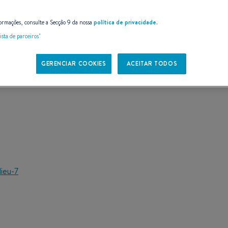
E
ormações, consulte a Secção 9 da nossa
política de privacidade
.
ista de parceiros"
GERENCIAR COOKIES
ACEITAR TODOS
lieu-7