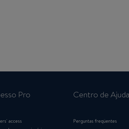
esso Pro
Centro de Ajud
ers' access
Perguntas freqüentes