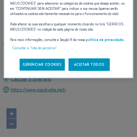
MEUS COOKIES
" para selecionar as categorias de cookies que deseja aceitar, ou
CONTATO
em "
CONTINUAR SEM ACEITAR
" para indicar a sua recusa (apenas serão
utilizados os cookies estritamente necessários para o funcionamento do site).
Pode alterar as suas escolhas a qualquer momento clicando no link "
GERIR OS
MEUS COOKIES
" no rodapé de cada página do nosso site.
Para mais informações, consulte a Secção 9 da nossa
política de privacidade
.
+34972451818
Consultar a "lista de parceiros"
AEROCLUB 14
17487 EMPURIABRAVA (GIRONA)
GERENCIAR COOKIES
ACEITAR TODOS
Espanha
Calcular o itinerário
https://www.nautivela.net/
+
−