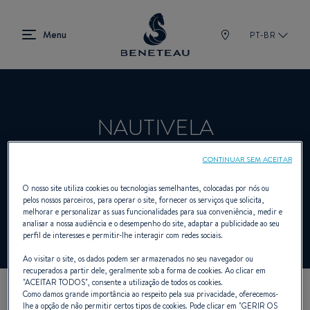
PT-BR
NAUTIVELA
CONTINUAR SEM ACEITAR
Revendedor Veleiros, A bordo, Fora de
O nosso site utiliza cookies ou tecnologias semelhantes, colocadas por nós ou
pelos nossos parceiros, para operar o site, fornecer os serviços que solicita,
bordo, Primeiro para BENETEAU
melhorar e personalizar as suas funcionalidades para sua conveniência, medir e
analisar a nossa audiência e o desempenho do site, adaptar a publicidade ao seu
perfil de interesses e permitir-lhe interagir com redes sociais.
Ao visitar o site, os dados podem ser armazenados no seu navegador ou
recuperados a partir dele, geralmente sob a forma de cookies. Ao clicar em
"
ACEITAR TODOS
", consente a utilização de todos os cookies.
Como damos grande importância ao respeito pela sua privacidade, oferecemos-
NOSSOS DADOS DE
lhe a opção de não permitir certos tipos de cookies. Pode clicar em "
GERIR OS