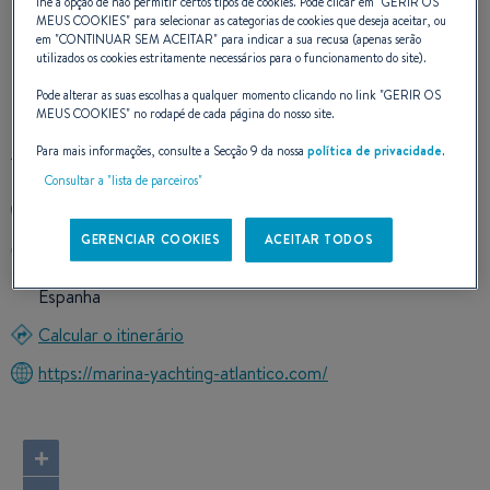
lhe a opção de não permitir certos tipos de cookies. Pode clicar em "
GERIR OS
MEUS COOKIES
" para selecionar as categorias de cookies que deseja aceitar, ou
em "
CONTINUAR SEM ACEITAR
" para indicar a sua recusa (apenas serão
NOSSOS DADOS DE
utilizados os cookies estritamente necessários para o funcionamento do site).
CONTATO
Pode alterar as suas escolhas a qualquer momento clicando no link "
GERIR OS
MEUS COOKIES
" no rodapé de cada página do nosso site.
Para mais informações, consulte a Secção 9 da nossa
política de privacidade
.
Consultar a "lista de parceiros"
0034 695666596
GERENCIAR COOKIES
ACEITAR TODOS
Avda de la Libertad S/N Puerto Sherry
11500 EL PUERTO SANTA MARIA
Espanha
Calcular o itinerário
https://marina-yachting-atlantico.com/
+