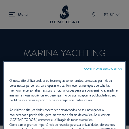
PT-BR
MARINA YACHTING
ATLANTICO SL
CONTINUAR SEM ACEITAR
O nosso site utiliza cookies ou tecnologias semelhantes, colocadas por nós ou
pelos nossos parceiros, para operar o site, fornecer os serviços que solicita,
Revendedor Veleiros, A bordo, Fora de
melhorar e personalizar as suas funcionalidades para sua conveniência, medir e
analisar a nossa audiência e o desempenho do site, adaptar a publicidade ao seu
bordo para BENETEAU
perfil de interesses e permitir-lhe interagir com redes sociais.
Ao visitar o site, os dados podem ser armazenados no seu navegador ou
recuperados a partir dele, geralmente sob a forma de cookies. Ao clicar em
"
ACEITAR TODOS
", consente a utilização de todos os cookies.
Como damos grande importância ao respeito pela sua privacidade, oferecemos-