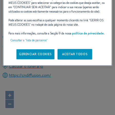
MEUS COOKIES
" para selecionar as categorias de cookies que deseja aceitar, ou
CONTATO
em "
CONTINUAR SEM ACEITAR
" para indicar a sua recusa (apenas serão
utilizados os cookies estritamente necessários para o funcionamento do site).
Pode alterar as suas escolhas a qualquer momento clicando no link "
GERIR OS
MEUS COOKIES
" no rodapé de cada página do nosso site.
Para mais informações, consulte a Secção 9 da nossa
política de privacidade
.
+33298569995
Consultar a "lista de parceiros"
PORT LA FORET PORT DE PLAISANCE
29940 LA FORET FOUESNANT
GERENCIAR COOKIES
ACEITAR TODOS
France
Calcular o itinerário
https://cndiffusion.com/
+
−