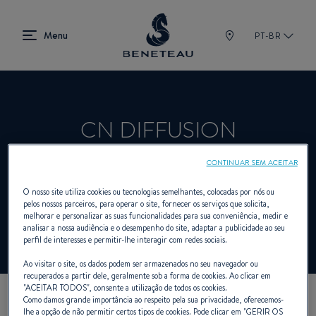
PT-BR
CN DIFFUSION
CONTINUAR SEM ACEITAR
Revendedor Veleiros, A bordo, Fora de
O nosso site utiliza cookies ou tecnologias semelhantes, colocadas por nós ou
pelos nossos parceiros, para operar o site, fornecer os serviços que solicita,
bordo, Primeiro para BENETEAU
melhorar e personalizar as suas funcionalidades para sua conveniência, medir e
analisar a nossa audiência e o desempenho do site, adaptar a publicidade ao seu
perfil de interesses e permitir-lhe interagir com redes sociais.
Ao visitar o site, os dados podem ser armazenados no seu navegador ou
recuperados a partir dele, geralmente sob a forma de cookies. Ao clicar em
"
ACEITAR TODOS
", consente a utilização de todos os cookies.
Como damos grande importância ao respeito pela sua privacidade, oferecemos-
NOSSOS DADOS DE
lhe a opção de não permitir certos tipos de cookies. Pode clicar em "
GERIR OS