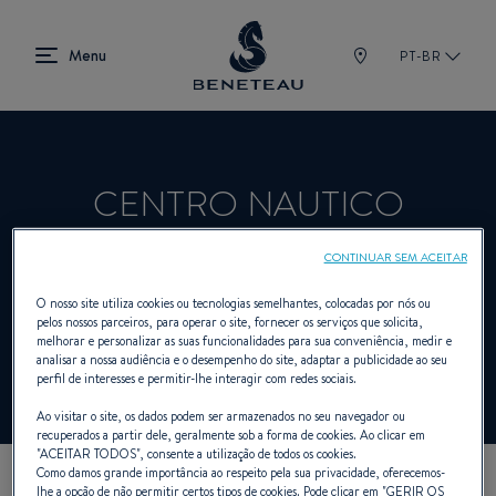
PT-BR
CENTRO NAUTICO
MARINELLI SRL
CONTINUAR SEM ACEITAR
O nosso site utiliza cookies ou tecnologias semelhantes, colocadas por nós ou
pelos nossos parceiros, para operar o site, fornecer os serviços que solicita,
Revendedor Fora de bordo para BENETEAU
melhorar e personalizar as suas funcionalidades para sua conveniência, medir e
analisar a nossa audiência e o desempenho do site, adaptar a publicidade ao seu
perfil de interesses e permitir-lhe interagir com redes sociais.
Ao visitar o site, os dados podem ser armazenados no seu navegador ou
recuperados a partir dele, geralmente sob a forma de cookies. Ao clicar em
"
ACEITAR TODOS
", consente a utilização de todos os cookies.
Como damos grande importância ao respeito pela sua privacidade, oferecemos-
lhe a opção de não permitir certos tipos de cookies. Pode clicar em "
GERIR OS