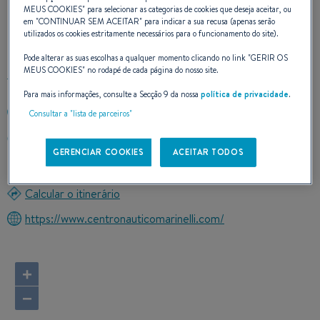
NOSSOS DADOS DE
MEUS COOKIES
" para selecionar as categorias de cookies que deseja aceitar, ou
em "
CONTINUAR SEM ACEITAR
" para indicar a sua recusa (apenas serão
CONTATO
utilizados os cookies estritamente necessários para o funcionamento do site).
Pode alterar as suas escolhas a qualquer momento clicando no link "
GERIR OS
MEUS COOKIES
" no rodapé de cada página do nosso site.
Para mais informações, consulte a Secção 9 da nossa
política de privacidade
.
+390815708082
Consultar a "lista de parceiros"
Via Busento 24 Vadue di Carolei
87030 COSENZA (CALABRIA)
GERENCIAR COOKIES
ACEITAR TODOS
Itália
Calcular o itinerário
https://www.centronauticomarinelli.com/
+
−