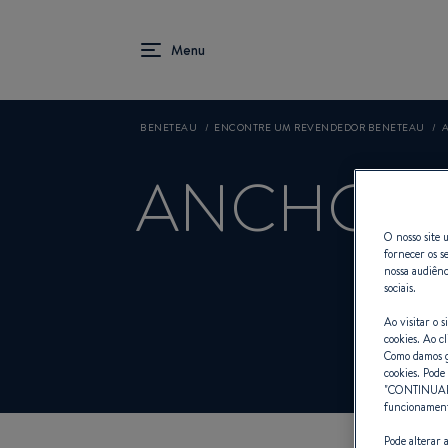
BENETEAU
ENCONTRE UM REVENDEDOR BENETEAU
A
ANCHOR Y
O nosso site u
fornecer os s
nossa audiênc
sociais.
Reve
Ao visitar o 
cookies. Ao cl
Como damos gr
cookies. Pode 
"
CONTINUA
funcionamento
Pode alterar 