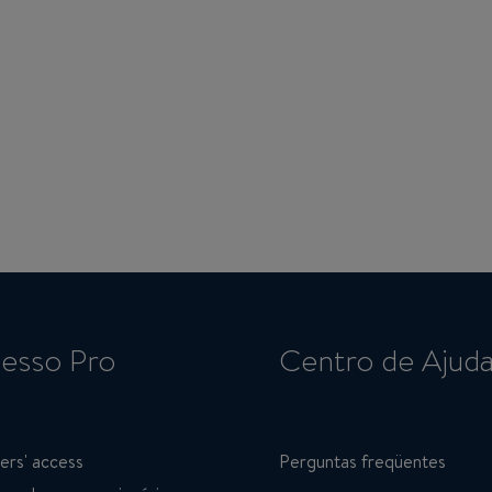
esso Pro
Centro de Ajud
ers' access
Perguntas freqüentes