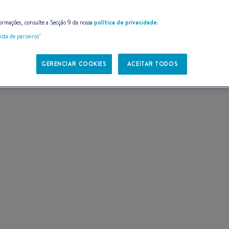
E
ormações, consulte a Secção 9 da nossa
política de privacidade
.
ista de parceiros"
GERENCIAR COOKIES
ACEITAR TODOS