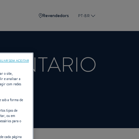
Revendedors
PT-BR
- ONTARIO
NUAR SEM ACEITAR
r o site,
ir e analisar a
ragir com redes
ETEAU
e sob a forma de
tos tipos de
itar, ou em
essários para o
 de cada página