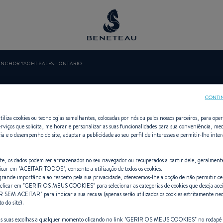
NCHOR YACHT SALES - ONTARIO
ACHT SALES 
CONTI
tiliza cookies ou tecnologias semelhantes, colocadas por nós ou pelos nossos parceiros, para opera
erviços que solicita, melhorar e personalizar as suas funcionalidades para sua conveniência, med
ia e o desempenho do site, adaptar a publicidade ao seu perfil de interesses e permitir-lhe inte
ndedor Veleiros, Primeiro para BEN
site, os dados podem ser armazenados no seu navegador ou recuperados a partir dele, geralment
icar em "
ACEITAR TODOS
", consente a utilização de todos os cookies.
ande importância ao respeito pela sua privacidade, oferecemos-lhe a opção de não permitir cer
clicar em "
GERIR OS MEUS COOKIES
" para selecionar as categorias de cookies que deseja ace
R SEM ACEITAR
" para indicar a sua recusa (apenas serão utilizados os cookies estritamente nec
 do site).
as suas escolhas a qualquer momento clicando no link "
GERIR OS MEUS COOKIES
" no rodapé