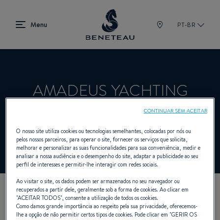
PT-BR
AMADEUS YACHTING
CONTINUAR SEM ACEITAR
Revendedor A bordo para BENETEAU
O nosso site utiliza cookies ou tecnologias semelhantes, colocadas por nós ou
pelos nossos parceiros, para operar o site, fornecer os serviços que solicita,
melhorar e personalizar as suas funcionalidades para sua conveniência, medir e
analisar a nossa audiência e o desempenho do site, adaptar a publicidade ao seu
perfil de interesses e permitir-lhe interagir com redes sociais.
Ao visitar o site, os dados podem ser armazenados no seu navegador ou
recuperados a partir dele, geralmente sob a forma de cookies. Ao clicar em
NOSSOS DADOS DE
"
ACEITAR TODOS
", consente a utilização de todos os cookies.
Como damos grande importância ao respeito pela sua privacidade, oferecemos-
lhe a opção de não permitir certos tipos de cookies. Pode clicar em "
GERIR OS