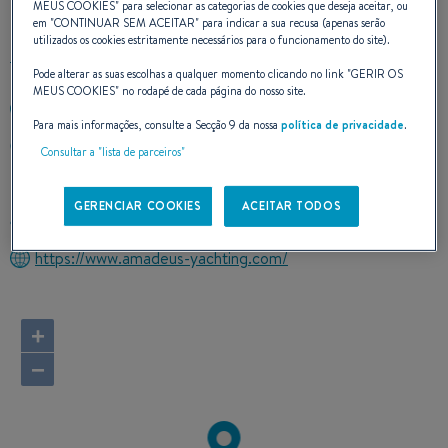
CONTATO
MEUS COOKIES
" para selecionar as categorias de cookies que deseja aceitar, ou
em "
CONTINUAR SEM ACEITAR
" para indicar a sua recusa (apenas serão
utilizados os cookies estritamente necessários para o funcionamento do site).
Pode alterar as suas escolhas a qualquer momento clicando no link "
GERIR OS
MEUS COOKIES
" no rodapé de cada página do nosso site.
+43662480348
Para mais informações, consulte a Secção 9 da nossa
política de privacidade
.
Wiesstrasse 11
Consultar a "lista de parceiros"
5161 ELIXHAUSEN /SALZBURG
Austria
GERENCIAR COOKIES
ACEITAR TODOS
Calcular o itinerário
https://www.amadeus-yachting.com/
+
−