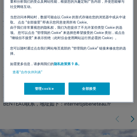
量和分析我们的受众及网站性能，根据您的兴趣定制广告内容，并使您能够与
社交网络互动。
本网站上所有的照片、视频、计划、书面内容、新闻稿和信
当您访问本网站时，数据可能会以 Cookie 的形式存储在您的浏览器中或从中读
息，以及标识、软件和任何形式的计算机开发（以下简称 "视
取。 点击
“全部接受”
即表示您同意使用所有 Cookie。
觉"）都受到属于SPBI - BENETEAU公司或已授权使用这些视
由于我们非常重视您的隐私权，我们为您提供了不允许某些类型 Cookie 的选
项。 您可以点击
“管理我的 Cookie”
来选择您希望接受的 Cookie 类别，或点击
觉的第三方的知识产权（版权、品牌等）的保护。
“继续但不接受”
来表示拒绝（此时仅会使用网站运行所必需的 Cookie）。
在任何情况下，对本网站的浏览都不能被解释为对这些视觉
您可以随时通过点击我们网站每页底部的
“管理我的 Cookie”
链接来修改您的选
择。
的知识产权的转让。
如需更多信息，请参阅我们的
隐私政策第 9 条。
禁止以任何方式全部或部分复制或表述本网站，并构成侵
查看“合作伙伴列表”
权。根据法国知识产权法，可对互联网用户进行民事或刑事
起诉。
管理cookie
全部接受
对于与上述细节有关的任何问题，我们建议用户与SPBI -
BENTEAU联系，地址如下：internet@beneteau.fr