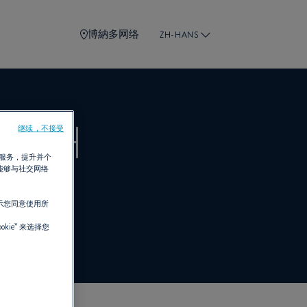
博納多网络
ZH-HANS
MBH
继续，不接受
需服务，提升并个
能够与社交网络
示您同意使用所
kie”
来选择您
。