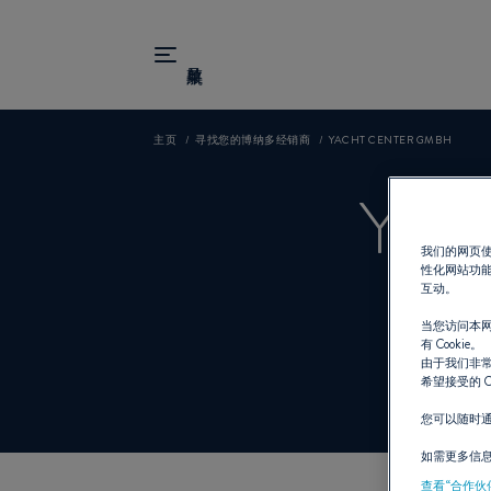
主页
寻找您的博纳多经销商
YACHT CENTER GMBH
YA
我们的网页使
性化网站功
互动。
当您访问本网
有 Cookie。
由于我们非常
希望接受的 C
您可以随时
如需更多信
查看“合作伙