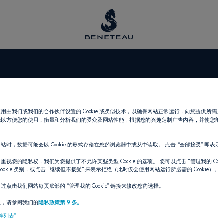
CHT CENTER G
用由我们或我们的合作伙伴设置的 Cookie 或类似技术，以确保网站正常运行，向您提供所
能以方便您的使用，衡量和分析我们的受众及网站性能，根据您的兴趣定制广告内容，并使您
站时，数据可能会以 Cookie 的形式存储在您的浏览器中或从中读取。 点击
“全部接受”
即表
经销商 舷外机 为 BENETEAU
重视您的隐私权，我们为您提供了不允许某些类型 Cookie 的选项。 您可以点击
“管理我的 Coo
ookie 类别，或点击
“继续但不接受”
来表示拒绝（此时仅会使用网站运行所必需的 Cookie）
通过点击我们网站每页底部的
“管理我的 Cookie”
链接来修改您的选择。
息，请参阅我们的
隐私政策第 9 条。
伴列表”