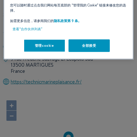
您可以随时通过点击我们网站每页底部的
“管理我的 Cookie”
链接来修改您的选
择。
我们的联络方式
如需更多信息，请参阅我们的
隐私政策第 9 条。
查看“合作伙伴列表”
管理cookie
全部接受
+33442431610
9 rue Frédéric Sauvage ZI Ecopolis Sud
13500 MARTIGUES
France
https://technicmarineplaisance.fr/
+
−