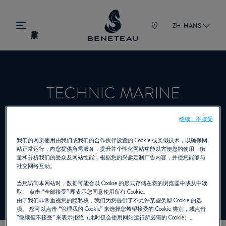
ZH-HANS
TECHNIC MARINE
PLAISANCE
继续，不接受
我们的网页使用由我们或我们的合作伙伴设置的 Cookie 或类似技术，以确保网
站正常运行，向您提供所需服务，提升并个性化网站功能以方便您的使用，衡
经销商 帆船, 舷内机, 舷外机, 锋仕 为
量和分析我们的受众及网站性能，根据您的兴趣定制广告内容，并使您能够与
社交网络互动。
BENETEAU
当您访问本网站时，数据可能会以 Cookie 的形式存储在您的浏览器中或从中读
取。 点击
“全部接受”
即表示您同意使用所有 Cookie。
由于我们非常重视您的隐私权，我们为您提供了不允许某些类型 Cookie 的选
项。 您可以点击
“管理我的 Cookie”
来选择您希望接受的 Cookie 类别，或点击
“继续但不接受”
来表示拒绝（此时仅会使用网站运行所必需的 Cookie）。