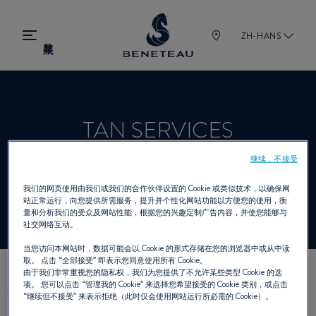
ZH-HANS
TAN SERVICES
继续，不接受
经销商 帆船, 锋仕 为 BENETEAU
我们的网页使用由我们或我们的合作伙伴设置的 Cookie 或类似技术，以确保网
站正常运行，向您提供所需服务，提升并个性化网站功能以方便您的使用，衡
量和分析我们的受众及网站性能，根据您的兴趣定制广告内容，并使您能够与
社交网络互动。
当您访问本网站时，数据可能会以 Cookie 的形式存储在您的浏览器中或从中读
取。 点击
“全部接受”
即表示您同意使用所有 Cookie。
由于我们非常重视您的隐私权，我们为您提供了不允许某些类型 Cookie 的选
我们的联络方式
项。 您可以点击
“管理我的 Cookie”
来选择您希望接受的 Cookie 类别，或点击
“继续但不接受”
来表示拒绝（此时仅会使用网站运行所必需的 Cookie）。