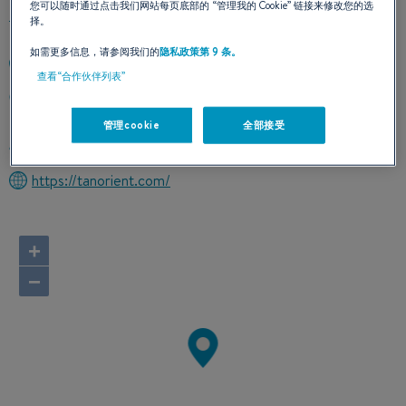
您可以随时通过点击我们网站每页底部的
“管理我的 Cookie”
链接来修改您的选
择。
如需更多信息，请参阅我们的
隐私政策第 9 条。
+97143483413
查看“合作伙伴列表”
PO BOX 86 285 OFFICE 66-BUILD 2-AL HAMRA FZ
United Arab Emirates
管理cookie
全部接受
计算路线
https://tanorient.com/
+
−