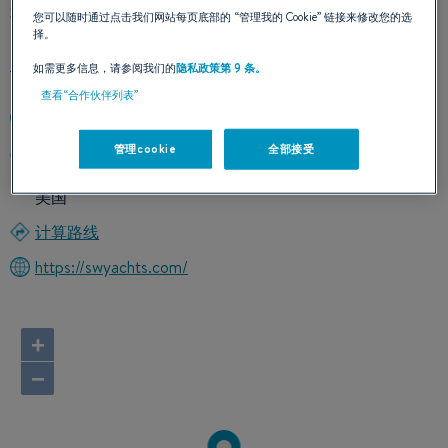
我们的联络方式
您可以随时通过点击我们网站每页底部的
“管理我的 Cookie”
链接来修改您的选
择。
如需更多信息，请参阅我们的
隐私政策第 9 条。
查看“合作伙伴列表”
941-870-9413
管理cookie
全部接受
1035 Riverside Dr
34221 Palmetto, Florida
美国
计算路线
https://swyachts.com/
+
−