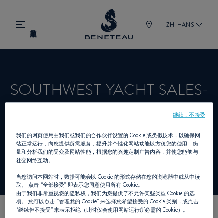
ZH-HANS
SOUTHWEST YACHT SALES-
PALMETTO
继续，不接受
我们的网页使用由我们或我们的合作伙伴设置的 Cookie 或类似技术，以确保网
站正常运行，向您提供所需服务，提升并个性化网站功能以方便您的使用，衡
经销商 帆船, 锋仕 为 BENETEAU
量和分析我们的受众及网站性能，根据您的兴趣定制广告内容，并使您能够与
社交网络互动。
当您访问本网站时，数据可能会以 Cookie 的形式存储在您的浏览器中或从中读
取。 点击
“全部接受”
即表示您同意使用所有 Cookie。
由于我们非常重视您的隐私权，我们为您提供了不允许某些类型 Cookie 的选
项。 您可以点击
“管理我的 Cookie”
来选择您希望接受的 Cookie 类别，或点击
“继续但不接受”
来表示拒绝（此时仅会使用网站运行所必需的 Cookie）。