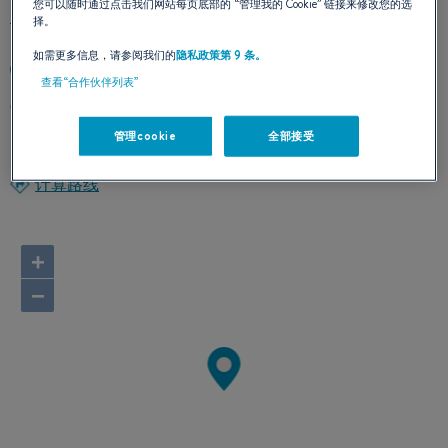
您可以随时通过点击我们网站每页底部的
“管理我的 Cookie”
链接来修改您的选
择。
如需更多信息，请参阅我们的
隐私政策第 9 条。
+33385311144
查看“合作伙伴列表”
393 Quai Bouchacourt
01750 SAINT-LAURENT-SUR-SAONE
管理cookie
全部接受
France
计算路线
+
−