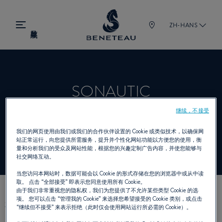
ZH-HANS
SONAUTIC
继续，不接受
经销商 舷内机, 舷外机 为 BENETEAU
我们的网页使用由我们或我们的合作伙伴设置的 Cookie 或类似技术，以确保网
站正常运行，向您提供所需服务，提升并个性化网站功能以方便您的使用，衡
量和分析我们的受众及网站性能，根据您的兴趣定制广告内容，并使您能够与
社交网络互动。
当您访问本网站时，数据可能会以 Cookie 的形式存储在您的浏览器中或从中读
取。 点击
“全部接受”
即表示您同意使用所有 Cookie。
由于我们非常重视您的隐私权，我们为您提供了不允许某些类型 Cookie 的选
项。 您可以点击
“管理我的 Cookie”
来选择您希望接受的 Cookie 类别，或点击
我们的联络方式
“继续但不接受”
来表示拒绝（此时仅会使用网站运行所必需的 Cookie）。