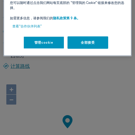
您可以随时通过点击我们网站每页底部的
“管理我的 Cookie”
链接来修改您的选
择。
如需更多信息，请参阅我们的
隐私政策第 9 条。
查看“合作伙伴列表”
+34679415757
C-31KM 347
管理cookie
全部接受
17257 GUALTA (GIRONA)
西班牙
计算路线
+
−