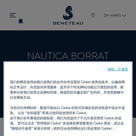
ZH-HANS
NAUTICA BORRAT
继续，不接受
经销商 帆船, 舷内机, 舷外机, 锋仕 为
我们的网页使用由我们或我们的合作伙伴设置的 Cookie 或类似技术，以确保网
站正常运行，向您提供所需服务，提升并个性化网站功能以方便您的使用，衡
BENETEAU
量和分析我们的受众及网站性能，根据您的兴趣定制广告内容，并使您能够与
社交网络互动。
当您访问本网站时，数据可能会以 Cookie 的形式存储在您的浏览器中或从中读
取。 点击
“全部接受”
即表示您同意使用所有 Cookie。
由于我们非常重视您的隐私权，我们为您提供了不允许某些类型 Cookie 的选
项。 您可以点击
“管理我的 Cookie”
来选择您希望接受的 Cookie 类别，或点击
“继续但不接受”
来表示拒绝（此时仅会使用网站运行所必需的 Cookie）。
我们的联络方式