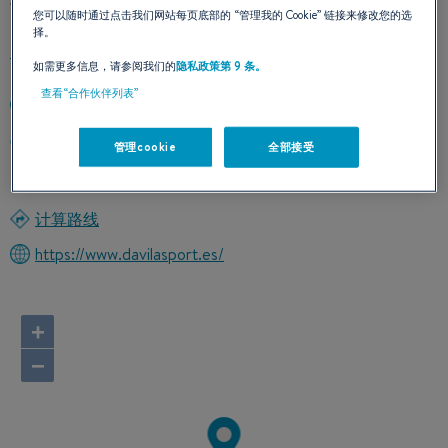
您可以随时通过点击我们网站每页底部的
“管理我的 Cookie”
链接来修改您的选
择。
如需更多信息，请参阅我们的
隐私政策第 9 条。
查看“合作伙伴列表”
+34986244612
MUELLE REPARACIONES DE BOUZAS S/N
管理cookie
全部接受
36208 VIGO (PONTEVEDRA)
西班牙
计算路线
https://www.davilasport.es/
+
−