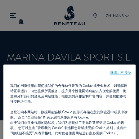
ZH-HANS
MARINA DAVILA SPORT S.L.
继续，不接受
经销商 帆船, 舷内机, 舷外机, 锋仕 为
我们的网页使用由我们或我们的合作伙伴设置的 Cookie 或类似技术，以确保网
站正常运行，向您提供所需服务，提升并个性化网站功能以方便您的使用，衡
BENETEAU
量和分析我们的受众及网站性能，根据您的兴趣定制广告内容，并使您能够与
社交网络互动。
当您访问本网站时，数据可能会以 Cookie 的形式存储在您的浏览器中或从中读
取。 点击
“全部接受”
即表示您同意使用所有 Cookie。
由于我们非常重视您的隐私权，我们为您提供了不允许某些类型 Cookie 的选
项。 您可以点击
“管理我的 Cookie”
来选择您希望接受的 Cookie 类别，或点击
“继续但不接受”
来表示拒绝（此时仅会使用网站运行所必需的 Cookie）。
我们的联络方式